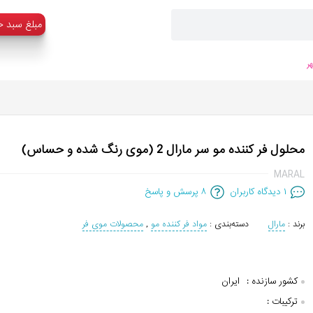
:مبلغ سبد خ
ر
محلول فر کننده مو سر مارال 2 (موی رنگ شده و حساس)
MARAL
۱
دیدگاه کاربران
۸
پرسش و پاسخ
برند :
مارال
دسته‌بندی :
مواد فر کننده مو
,
محصولات موی فر
کشور سازنده :
ایران
ترکیبات :