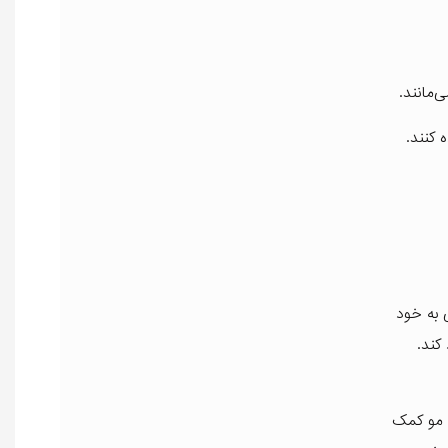
‌مانند.
 کنند.
ی به خود
کند.
پس از ایجاد فر، استفاده از محلول خنثی‌کننده ضروری است تا فرآیند فرکردن متوقف شده و موها تثبیت شوند. این محلول به تنظیم PH مو کمک