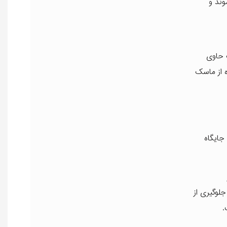
وند و
 حاوی
 از ماسک
جایگاه
لوگیری از
.