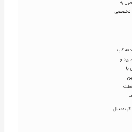
صول به
رت تخصصی
عه کنید.
ایید و
با
این
افظت
.
ر به‌دنبال