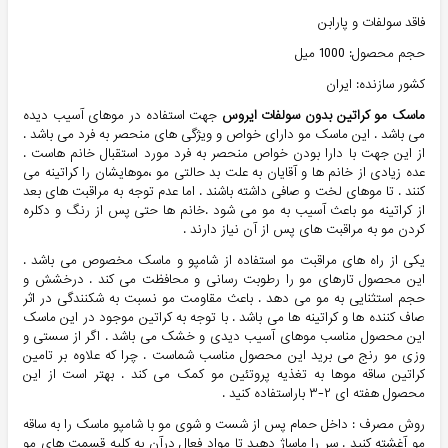
فاقد سولفات و پارابن
حجم محصول: 1000 میل
کشور سازنده: ایران
ماسک مو کراتین بدون سولفات ایروس
جهت استفاده در موهای آسیب دیده
می باشد . این ماسک مو دارای خواص و ویژگی های منحصر به فرد می باشد .
از این جهت با دارا بودن خواص منحصر به فرد مورد استقبال خانم هاست .
عده زیادی از خانم ها و آقایان به علت بد حالتی مو ،موهایشان را کراتینه می
کنند . تا موهای لخت و صافی داشته باشند . اما عدم توجه به مراقبت های بعد
از کراتینه مو باعث آسیب به مو می شود .خانم ها حتی پس از رنگ و دکلره
کردن مو به مراقبت های پس از آن نیاز دارند .
یکی از راه های مراقبت مو استفاده از شامپو و ماسک مخصوص می باشد .
این محصول تارهای مو را رطوبت رسانی و محافظت می کند . درخشش و
حجم استثنایی به مو می دهد . باعث مقاومت مو نسبت به شکنندگی در اثر
صاف کننده ها و کراتینه ها می باشد . با توجه به کراتین موجود در این ماسک
این محصول مناسب موهای آسیب دیدی و خشک می باشد . اگر از سستی و
وزی مو رنج می برید این محصول مناسب شماست . چرا که علاوه بر تامین
کراتین ساقه موها به تغذیه پروتئین مو کمک می کند . بهتر است از این
محصول هفته ای ۲-۳ باراستفاده کنید .
روش مصرف : داخل حمام پس از شست و شوی مو با شامپو ماسک را به ساقه
مو آغشته کنید . سر را ماساژ دهید تا مواد فعال درآن به کلیه قسمت های مو