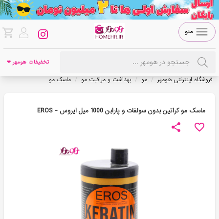
منو
تخفیفات هومهر ❤
/
/
/
فروشگاه اینترنتی هومهر
مو
بهداشت و مراقبت مو
ماسک مو
ماسک مو کراتین بدون سولفات و پارابن 1000 میل ایروس - EROS