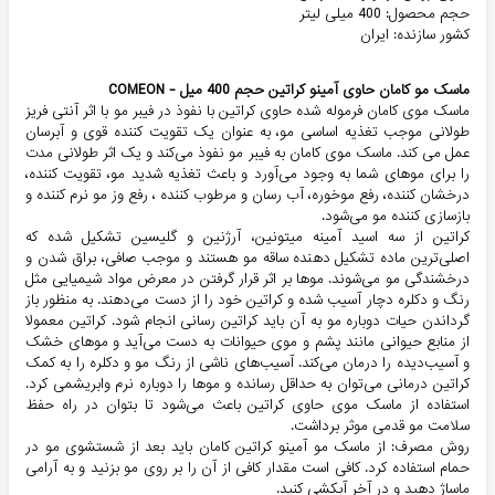
حجم محصول: 400 میلی لیتر
کشور سازنده: ایران
ماسک مو کامان حاوی آمینو کراتین حجم 400 میل - COMEON
ماسک موی کامان فرموله شده حاوی کراتین با نفوذ در فیبر مو با اثر آنتی فریز
طولانی موجب تغذیه اساسی مو، به عنوان یک تقویت کننده قوی و آبرسان
عمل می کند. ماسک موی کامان به فیبر مو نفوذ می‌کند و یک اثر طولانی مدت
را برای موهای شما به وجود می‌آورد و باعث تغذیه شدید مو، تقویت کننده،
درخشان کننده، رفع موخوره، آب رسان و مرطوب کننده ، رفع وز مو نرم کننده و
بازسازی کننده مو می‌شود.
کراتین از سه اسید آمینه میتونین، آرژنین و گلیسین تشکیل شده که
اصلی‌ترین ماده تشکیل دهنده ساقه مو هستند و موجب صافی، براق شدن و
درخشندگی مو می‌شوند. موها بر اثر قرار گرفتن در معرض مواد شیمیایی مثل
رنگ و دکلره دچار آسیب شده و کراتین خود را از دست می‌دهند. به منظور باز
گرداندن حیات دوباره مو به آن باید کراتین رسانی انجام شود. کراتین معمولا
از منابع حیوانی مانند پشم و موی حیوانات به دست می‌آید و موهای خشک
و آسیب‌دیده را درمان می‌کند. آسیب‌های ناشی از رنگ مو و دکلره را به کمک
کراتین درمانی می‌توان به حداقل رسانده و موها را دوباره نرم وابریشمی کرد.
استفاده از ماسک موی حاوی کراتین باعث می‌شود تا بتوان در راه حفظ
سلامت مو قدمی موثر برداشت.
روش مصرف: از ماسک مو آمینو کراتین کامان باید بعد از شستشوی مو در
حمام استفاده کرد. کافی است مقدار کافی از آن را بر روی مو بزنید و به آرامی
ماساژ دهید و در آخر آبکشی کنید.