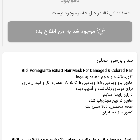
ناموجود
متاسفانه این کالا در حال حاضر موجود نیست.
موجود شد به من اطلاع بده
نقد و بررسی اجمالی
Biol Pomegrante Extract Hair Mask For Damaged & Colored Hair
تقویت‌کننده و حجم دهنده به موها
حاوی پرو ویتامین B5، ویتامین A، B، C، E ، عصاره انار و گیاه رزماری
برای موهای رنگ‌شده و آسیب‌دیده
دارای رایحه ملایم
حاوی کراتین هیدرولیز شده
حجم محصول: 800 میلی لیتر
کشور سازنده: ایران
ماسک مو عصاره انار بیول مناسب موهای رنگ شده حجم 800 میل - BIOL