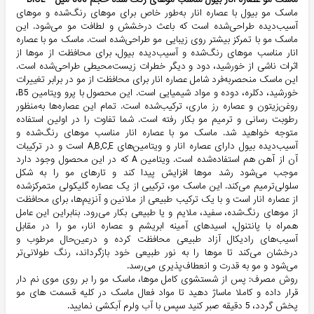
ماسک مو بیول با عصاره انار به‌طور خاص برای موهای رنگ‌شده و موهای
آسیب‌دیده طراحی‌شده است که باعث درخشش و لطافت مو می‌شود. این
ماسک مو با تمرکز بیشتر روی زیبایی مو طراحی‌شده است. ماسک مو با عصاره
انار مناسب موهای رنگ‌شده و آسیب‌دیده بیول، برای محافظت از موها از
اثرات ناشی از خورشید، دود و دیگر خطرات زیست‌محیطی طراحی‌شده است.
این ماسک منحصربه‌فرد شامل عصاره انار برای محافظت از مو در برابر تغییرات
خورشید، دکلره، دوده و مواد شیمیایی است. این محصول با پرو ویتامین B5،
روغن‌زیتون و عصاره رز ماری، ترکیب‌شده است. تمام این عصاره‌ها به‌منظور
رطوبت رسانی و ترمیم مو بکار رفته است. شما تفاوت را در اولین استفاده
متوجه خواهید شد. ماسک مو با عصاره انار مناسب موهای رنگ‌شده و
آسیب‌دیده بیول دارای عصاره انار و ویتامین‌های A,B,C,E است و در ترکیبات
آن از آهن هم استفاده‌شده است. ویتامین A که در این محصول وجود دارد
موجب می‌شود رشد موها افزایش پیدا کند و تارهای مو را به شکل
سلولی‌ترمیم می‌کند. این ماسک مو، ترکیبی از یک عصاره گلیکولی متمرکزشده
از عصاره انار است و با یک ترکیب طبیعی از ملانین و آنزیم‌ها، برای محافظت
از موهای رنگ‌شده، سفید، ملایم و یا طبیعی بکار می‌رود. بنابراین این عامل
همراه با پانتنول، اسیدهای آمینه ابریشم و عصاره انار، مو را در مقابل
آسیب‌های رادیکال آزاد طبیعی محافظت کرده و درعین‌حال مرطوب و
درخشان می‌کند تا موها را به نور طبیعی خود بازگرداند، رنگ طولانی‌تر
می‌شود و مو به قدرت و انعطاف‌پذیری می‌رسد.
روش مصرف: پس از شستشوی کامل موها، ماسک مو را بر روی موی نم دار
قرار داده و کاملا ماساژ دهید تا مواد فعال ماسک در کلیه قسمت های مو
پخش گردد، 5 دقیقه صبر کنید سپس با آب ولرم آبکشی نمایید.