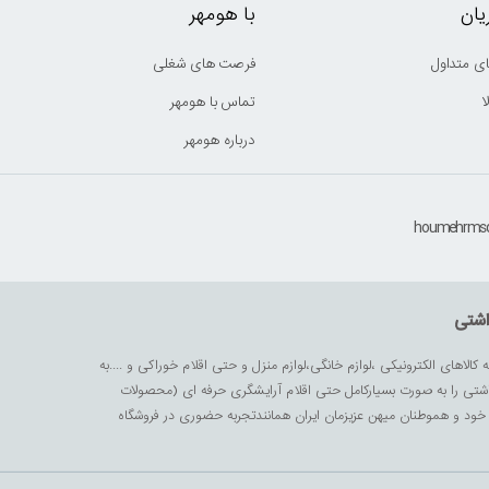
ان
با هومهر
ی متداول
فرصت های شغلی
ا
تماس با هومهر
درباره هومهر
اشتی
ه کالاهای الکترونیکی ،لوازم خانگی،لوازم منزل و حتی اقلام خوراکی و ....به
داشتی را به صورت بسیارکامل حتی اقلام آرایشگری حرفه ای (محصولات
زیز خود و هموطنان میهن عزیزمان ایران همانندتجربه حضوری در فروشگاه