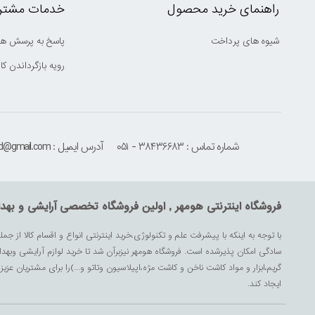
راهنمای خرید محصول
خدمات مشتری
شیوه های پرداخت
پاسخ به پرسش ها
رویه بازگرداندن کال
شماره تماس : ۳۸۴۳۶۶۸۳ - ۰۵۱
آدرس ایمیل : houmehrmsd@gmail.com
فروشگاه اینترنتی هومهر , اولین فروشگاه تخصصی آرایشی و بهد
با توجه به اینکه با پیشرفت علم و تکنولوژی،خرید اینترنتی انواع و اقسام کالا از جمل
سادگی امکان پذیرشده است. فروشگاه هومهر نیزبرآن شد تا خرید لوازم آرایشی وبه
گریم،ابزار و مواد کاشت ناخن و کاشت مژه،اپیلاسیون وتاتو و...)را برای مشتریان ع
ایجاد کند.