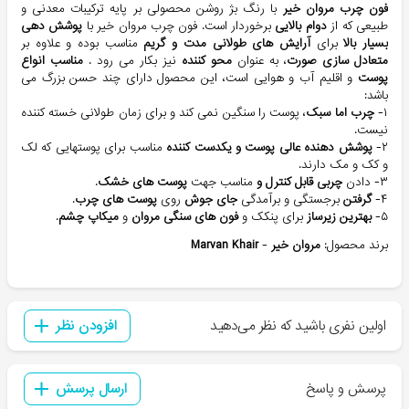
فون چرب مروان خیر
با رنگ بژ روشن محصولی بر پایه ترکیبات معدنی و
طبیعی که از
دوام بالایی
برخوردار است. فون چرب مروان خیر با
پوشش دهی
بسیار
بالا
برای
آرایش های طولانی مدت و گریم
مناسب بوده و علاوه بر
متعادل سازی صورت
، به عنوان
محو کننده
نیز بکار می رود .
مناسب انواع
پوست
و اقلیم آب و هوایی است، این محصول دارای چند حسن بزرگ می
باشد:
۱-
چرب اما سبک
، پوست را سنگین نمی کند و برای زمان طولانی خسته کننده
نیست.
۲-
پوشش دهنده عالی پوست و یکدست کننده
مناسب برای پوستهایی که لک
و کک و مک دارند.
۳- دادن
چربی قابل کنترل و
مناسب جهت
پوست های خشک
.
۴-
گرفتن
برجستگی و برآمدگی
جای جوش
روی
پوست های چرب
.
۵-
بهترین زیرساز
برای پنکک و
فون های سنگی مروان
و
میکاپ چشم
.
برند محصول:
مروان خیر
-
Marvan Khair
اولین نفری باشید که نظر می‌دهید
افزودن نظر
پرسش و پاسخ
ارسال پرسش