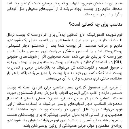
همچنین به کاهش قرمزی، التهاب و تحریک پوستی کمک کرده و یک لایه
محافظ ملایم روی پوست ایجاد می‌کند تا از آسیب‌های محیطی مثل آلودگی
و گرد و غبار در امان بماند.
مناسب برای چه کسانی است؟
فوم شوینده کامفورتینگ الارو انتخابی ایده‌آل برای افرادی‌ست که پوست نرمال
تا خشک دارند و در عین نیاز به شستشوی روزانه، به دنبال یک شوینده‌ی
ملایم و مراقب هستند. اگر پوست شما بعد از شستشو دچار کشیدگی،
پوسته‌پوسته شدن یا احساس خشکی می‌شود، این محصول دقیقاً همان
چیزی‌ست که برایتان طراحی شده است. همچنین اگر از شوینده‌های صابونی
یا الکل‌دار استفاده کرده‌اید و نتیجه‌اش پوستی خسته و بی‌جان بوده، این فوم
با فرمول لطیف و تقویت‌کننده‌اش می‌تواند به بازگرداندن نرمی و تعادل به
پوست شما کمک کند. این فوم نه تنها پوست را تمیز می‌کند، بلکه با هر بار
استفاده، حالتی نرم، مرطوب و تازه به آن می‌بخشد.
از طرفی، این محصول گزینه‌ی بسیار مناسبی برای افرادی است که پوست
حساسی دارند و اغلب درگیر قرمزی، التهاب یا سوزش بعد از شستشوی صورت
هستند. کسانی که در اثر عوامل محیطی، تغییرات فصلی یا حتی استفاده از
محصولات نامناسب دچار التهاب‌های پوستی می‌شوند، با استفاده منظم از این
فوم، می‌توانند بهبود قابل توجهی در وضعیت پوست خود مشاهده کنند.
همچنین، برای کسانی که به دنبال مراقبتی پیشگیرانه برای پوست‌شان هستند
و نمی‌خواهند به آن آسیبی وارد شود، این فوم می‌تواند به‌عنوان یک شوینده‌ی
روزانه‌ی مطمئن و موثر، جزئی همیشگی از روتین پوستی‌شان باشد.