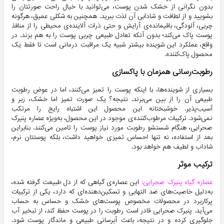
بدون نگرانی از خشک شدن پوست، می‌توانید با خیال راحت صورتتان را
بشویید و از لطافت و شادابی آن لذت ببرید. همچنین به شکلی عمیق، هرگونه
چربی، آلودگی، باقیمانده‌ی آرایش و حتی ذرات آلاینده‌ی محیطی را از منافذ
پوست پاک می‌کند؛ بدون آنکه تعادل طبیعی چربی پوست را به هم بزند. در
واقع، عملکرد این شوینده بیشتر شبیه یک مراقبت درمانی است تا فقط یک
محصول پاک‌کننده.
رطوبت‌رسانی همزمان با پاکسازی
بسیاری از شوینده‌ها، با اینکه پوست را تمیز می‌کنند، اما در عوض رطوبت
طبیعی آن را از بین می‌برند. نتیجه؟ یک صورت تمیز اما خشک، زبر و
آسیب‌پذیر. خوشبختانه این محصول این اشتباه رایج را مرتکب
نمی‌شود. ترکیبات مرطوب‌کننده‌ی موجود در این محصول، به‌ویژه عصاره پنیرک
صحرایی، هنگام شستشو رطوبت مورد نیاز پوست را تامین می‌کنند. بنابراین
بعد از استفاده، نه تنها احساس تمیزی خواهید داشت، بلکه پوستتان نرم،
شاداب و لطیف هم خواهد بود.
ترکیب موثر
عصاره گیاه پنیرک صحرایی:
این عصاره‌ی گیاهی که از دل طبیعت گرفته شده،
به‌دلیل خاصیت‌های ضد التهابی و تسکین‌دهنده‌ای که دارد، یکی از ترکیبات
پرکاربرد در محصولات مخصوص پوست‌های خشک و حساس به حساب
می‌آید. پنیرک صحرایی قادر است رطوبت را در پوست حفظ کند، از تبخیر آب
جلوگیری کرده و در نتیجه، باعث آبرسانی طبیعی و ماندگار پوست شود.