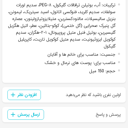
ترکیبات
:
آب، بوتیلن ترافالات گلیکول، PEG-۸، سدیم لورات
سولفات، سدیم کلرید، فنوکسی اتانول، اسید سیتریک، لیمونن،
بنزیل سالیسیلات، مالتودکسترین، متیلایزوتیازولینون، عصاره
گل پنیرک صحرایی (گل ختمی)، کوکو-بتائین، عطر، اتیل هگزیل
گلیسیرین، بوتیل فنیل متیل پروپیونال، ۱-۲-هگزان، سدیم
کوکویل ایزوثیونیت، سدیم متیل کوکویل تاریت، کاپریلیل
گلیکول
جنسیت
:
مناسب برای خانم ها و آقایان
مناسب برای
:
پوست های نرمال و خشک
حجم
:
150 میل
اولین نفری باشید که نظر می‌دهید
افزودن نظر
پرسش و پاسخ
ارسال پرسش