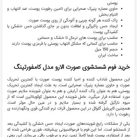
پوستی
حاوی عصاره پنیرک صحرایی برای تامین رطوبت پوست، ضد التهاب و
التیام بخش
پاک کننده هر گونه چربی و آلودگی از روی پوست صورت
ایجاد حس پاکیزگی و لطافت بدون بر جای گذاشتن حس خشکی یا
کشیدگی پوست
مناسب برای پوست های نرمال تا خشک و حساس
مناسب برای کسانی که مشکل التهاب پوستی یا قرمزی پوست دارند
حجم 150 میل
ساخت ایران
خرید فوم شستشوی صورت الارو مدل کامفورتینگ
این محصول شاداب کننده و احیا کننده پوست صورت با کمترین تحریک
صورت و حاوی عصاره پنیرک صحرایی است. به علت ایجاد کمترین تحریک
پوستی، هم به عنوان پاک کننده آرایش و هم به عنوان شوینده ملایم صورت
مورد استفاده قرار میگیرد. عامل شوینده این محصول کوکوبتائین است که از
میوه نارگیل گرفته شده و بسیار ملایم و در عین حال موثر است.
همچنین کاپریلیل گلوکل در این محصول اثرات نرم کنندگی قوی ونگهدارنده ی
رطوبت را دارد.
یکی از مشکلات رایج شوینده‌های صورت، ایجاد حس خشکی یا کشیدگی بعد
از شستشو است. اما این فوم با فرمولاسیونی پیشرفته، طوری طراحی شده که
بعد از استفاده، پوست شما کاملاً تمیز، نرم و مرطوب باقی می‌ماند. این یعنی