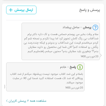
پرسش و پاسخ
ارسال پرسش
پرسش
ساحل پیشداد
سلام وقت بخیر من پوستم حساس هست و لک داره دکتر برام
ضدآفتاب بی رنگ کامان تجویز کرد اما پیدا نکردم و نسخه شم گم
کردم میخاستم قیمت این ضدآفتاب و بدونم و اینکه چنددرصد بی
رنگش رو استفاده کنم؟ الان شما این مخصول رو دارید سفارش
بدم؟؟ چطوری باید سفارش بدم؟ ممنون میشم راهنماییم کنیم
20 فروردین 1400
پاسخ
خادم
باسلام این ضد افتاب موجود نیست.پیشنهاد میکنم از ضد افتاب
ویتالایر که ضد لک هست استفاده کنید ضمنا این کالا در سایت
موجود میباشد.
20 فروردین 1400
مشاهده همه
۲
پرسش کاربران