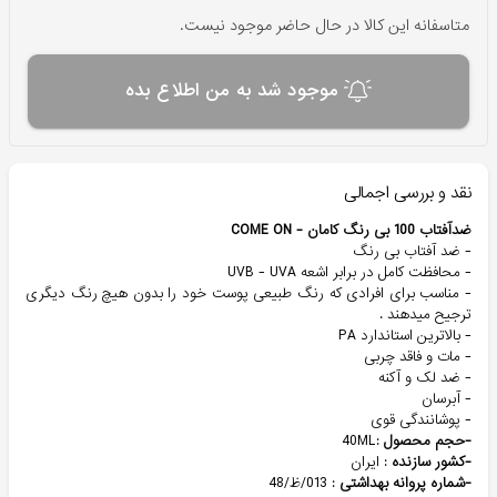
متاسفانه این کالا در حال حاضر موجود نیست.
موجود شد به من اطلاع بده
نقد و بررسی اجمالی
ضدآفتاب 100 بی رنگ کامان - COME ON
- ضد آفتاب بی رنگ
- محافظت کامل در برابر اشعه UVB - UVA
- مناسب برای افرادی که رنگ طبیعی پوست خود را بدون هیچ رنگ دیگری
ترجیح میدهند .
- بالاترین استاندارد PA
- مات و فاقد چربی
- ضد لک و آکنه
- آبرسان
- پوشانندگی قوی
-حجم محصول
:40ML
-کشور سازنده
: ایران
-شماره پروانه بهداشتی
: 013/ظ/48