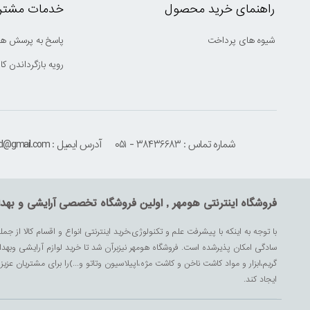
راهنمای خرید محصول
خدمات مشتری
شیوه های پرداخت
پاسخ به پرسش ها
رویه بازگرداندن کال
شماره تماس : ۳۸۴۳۶۶۸۳ - ۰۵۱
آدرس ایمیل : houmehrmsd@gmail.com
فروشگاه اینترنتی هومهر , اولین فروشگاه تخصصی آرایشی و بهد
با توجه به اینکه با پیشرفت علم و تکنولوژی،خرید اینترنتی انواع و اقسام کالا از جمل
سادگی امکان پذیرشده است. فروشگاه هومهر نیزبرآن شد تا خرید لوازم آرایشی وبه
گریم،ابزار و مواد کاشت ناخن و کاشت مژه،اپیلاسیون وتاتو و...)را برای مشتریان ع
ایجاد کند.