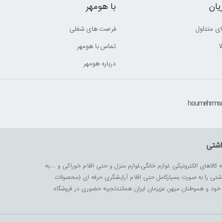
ان
با هومهر
ی متداول
فرصت های شغلی
ا
تماس با هومهر
درباره هومهر
اشتی
ه کالاهای الکترونیکی ،لوازم خانگی،لوازم منزل و حتی اقلام خوراکی و ....به
داشتی را به صورت بسیارکامل حتی اقلام آرایشگری حرفه ای (محصولات
زیز خود و هموطنان میهن عزیزمان ایران همانندتجربه حضوری در فروشگاه