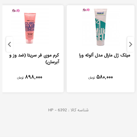
میلک ژل مارال مدل آلوئه ورا
کرم موی فر سریتا (ضد وز و
آبرسان)
۸۹۸,۰۰۰
۵۸۰,۰۰۰
تومان
تومان
شناسه کالا :
6392
HP -