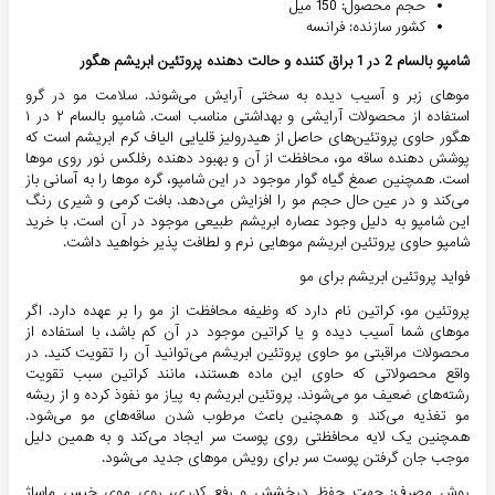
حجم محصول: 150 میل
کشور سازنده: فرانسه
شامپو بالسام 2 در 1 براق کننده و حالت دهنده پروتئین ابریشم هگور
موهای زبر و آسیب دیده به سختی آرایش می‌شوند. سلامت مو در گرو
استفاده از محصولات آرایشی و بهداشتی مناسب است. شامپو بالسام ۲ در ۱
هگور حاوی پروتئین‌های حاصل از هیدرولیز قلیایی الیاف کرم ابریشم است که
پوشش دهنده ساقه مو، محافظت از آن و بهبود دهنده رفلکس نور روی موها
است. همچنین صمغ گیاه گوار موجود در این شامپو، گره موها را به آسانی باز
می‌کند و در عین حال حجم مو را افزایش می‌دهد. بافت کرمی و شیری رنگ
این شامپو به دلیل وجود عصاره ابریشم طبیعی موجود در آن است. با خرید
شامپو حاوی پروتئین ابریشم موهایی نرم و لطافت پذیر خواهید داشت.
فواید پروتئین ابریشم برای مو
پروتئین مو، کراتین نام دارد که وظیفه محافظت از مو را بر عهده دارد. اگر
موهای شما آسیب دیده و یا کراتین موجود در آن کم باشد، با استفاده از
محصولات مراقبتی مو حاوی پروتئین ابریشم می‌توانید آن را تقویت کنید. در
واقع محصولاتی که حاوی این ماده هستند، مانند کراتین سبب تقویت
رشته‌های ضعیف مو می‌شوند. پروتئین ابریشم به پیاز مو نفوذ کرده و از ریشه
مو تغذیه می‌کند و همچنین باعث مرطوب شدن ساقه‌های مو می‌شود.
همچنین یک لایه محافظتی روی پوست سر ایجاد می‌کند و به همین دلیل
موجب جان گرفتن پوست سر برای رویش موهای جدید می‌شود.
روش مصرف: جهت حفظ درخشش و رفع کدری، روی موی خیس ماساژ