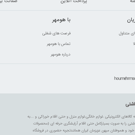
پرداخت آنلاین
ضمانت بر
ان
با هومهر
ی متداول
فرصت های شغلی
ا
تماس با هومهر
درباره هومهر
اشتی
ه کالاهای الکترونیکی ،لوازم خانگی،لوازم منزل و حتی اقلام خوراکی و ....به
داشتی را به صورت بسیارکامل حتی اقلام آرایشگری حرفه ای (محصولات
زیز خود و هموطنان میهن عزیزمان ایران همانندتجربه حضوری در فروشگاه