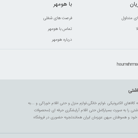
ان
با هومهر
ی متداول
فرصت های شغلی
ا
تماس با هومهر
درباره هومهر
اشتی
ه کالاهای الکترونیکی ،لوازم خانگی،لوازم منزل و حتی اقلام خوراکی و ....به
داشتی را به صورت بسیارکامل حتی اقلام آرایشگری حرفه ای (محصولات
زیز خود و هموطنان میهن عزیزمان ایران همانندتجربه حضوری در فروشگاه