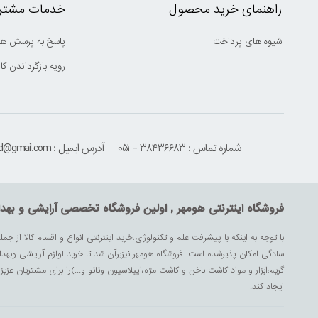
راهنمای خرید محصول
خدمات مشتری
شیوه های پرداخت
پاسخ به پرسش ها
رویه بازگرداندن کال
شماره تماس : ۳۸۴۳۶۶۸۳ - ۰۵۱
آدرس ایمیل : houmehrmsd@gmail.com
فروشگاه اینترنتی هومهر , اولین فروشگاه تخصصی آرایشی و بهد
با توجه به اینکه با پیشرفت علم و تکنولوژی،خرید اینترنتی انواع و اقسام کالا از جمل
سادگی امکان پذیرشده است. فروشگاه هومهر نیزبرآن شد تا خرید لوازم آرایشی وبه
گریم،ابزار و مواد کاشت ناخن و کاشت مژه،اپیلاسیون وتاتو و...)را برای مشتریان ع
ایجاد کند.