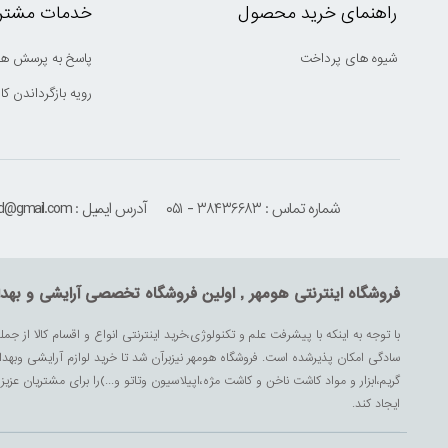
راهنمای خرید محصول
خدمات مشتری
شیوه های پرداخت
پاسخ به پرسش ها
رویه بازگرداندن کال
شماره تماس : ۳۸۴۳۶۶۸۳ - ۰۵۱
آدرس ایمیل : houmehrmsd@gmail.com
فروشگاه اینترنتی هومهر , اولین فروشگاه تخصصی آرایشی و بهد
با توجه به اینکه با پیشرفت علم و تکنولوژی،خرید اینترنتی انواع و اقسام کالا از جمل
سادگی امکان پذیرشده است. فروشگاه هومهر نیزبرآن شد تا خرید لوازم آرایشی وبه
گریم،ابزار و مواد کاشت ناخن و کاشت مژه،اپیلاسیون وتاتو و...)را برای مشتریان ع
ایجاد کند.