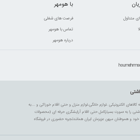
ان
با هومهر
ی متداول
فرصت های شغلی
ا
تماس با هومهر
درباره هومهر
اشتی
ه کالاهای الکترونیکی ،لوازم خانگی،لوازم منزل و حتی اقلام خوراکی و ....به
داشتی را به صورت بسیارکامل حتی اقلام آرایشگری حرفه ای (محصولات
زیز خود و هموطنان میهن عزیزمان ایران همانندتجربه حضوری در فروشگاه