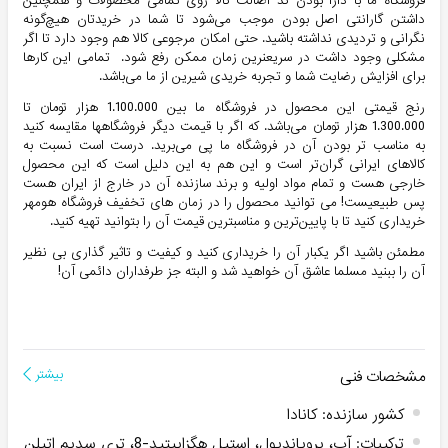
فروشگاه ما با دارا بودن کد اصالت کالا روی تمامی محصولات و همچنین
داشتن گارانتی اصل بودن موجب می‌شود تا شما در خریدتان هیچ‌گونه
نگرانی و تردیدی نداشته باشید. حتی امکان مرجوعی کالا هم وجود دارد تا اگر
مشکلی وجود داشت در سریعنرین زمان ممکن رفع شود. تمامی این کارها
برای افزایش رضایت شما و تجربه خریدی شیرین از ما می‌باشد.
رنج قیمتی این محصول در فروشگاه ما بین 1.100.000 هزار تومان تا
1.300.000 هزار تومان می‌باشد. که اگر با قیمت دیگر فروشگاهها مقایسه کنید
به مناسب تر بودن آن در فروشگاه ما پی می‌برید. درست است نسبت به
کالاهای ایرانی گران‌تر است و این هم به این دلیل است که این محصول
خارجی هست و تمام مواد اولیه و برند سازنده آن در خارج از ایران هست
پس طبیعیست! می توانید محصول را در زمان های تخفیف فروشگاه هومهر
خریداری کنید تا با پایین‌ترین و مناسبترین قیمت آن را بتوانید تهیه کنید.
مطمئن باشید اگر یکبار آن را خریداری کنید و کیفیت و تاثیر گذاری بی نظیر
آن را ببنید مسلما عاشق آن خواهید شد و البته جز طرفداران دائمی آن!
مشخصات فنی
بیشتر
کشور سازنده
:
کانادا
ترکیبات
:
آب، پروپاندیول، استیل هگزاپپتید-8، تری سدیم اتیلن