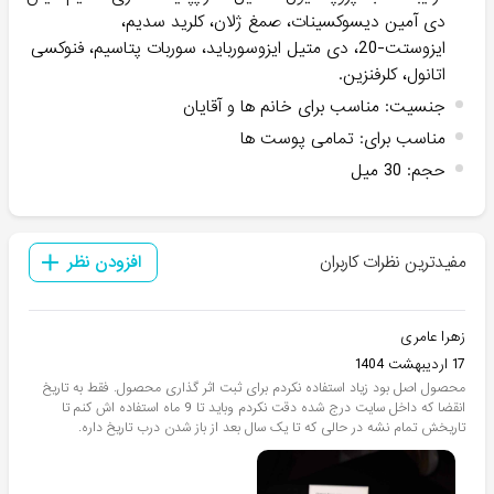
دی آمین دیسوکسینات، صمغ ژلان، کلرید سدیم،
ایزوستت-20، دی متیل ایزوسورباید، سوربات پتاسیم، فنوکسی
اتانول، کلرفنزین.
جنسیت
:
مناسب برای خانم ها و آقایان
مناسب برای
:
تمامی پوست ها
حجم
:
30 میل
مفیدترین نظرات کاربران
افزودن نظر
زهرا عامری
17 اردیبهشت 1404
محصول اصل بود زیاد استفاده نکردم برای ثبت اثر گذاری محصول. فقط به تاریخ
انقضا که داخل سایت درج شده دقت نکردم وباید تا 9 ماه استفاده اش کنم تا
تاریخش تمام نشه در حالی که تا یک سال بعد از باز شدن درب تاریخ داره.