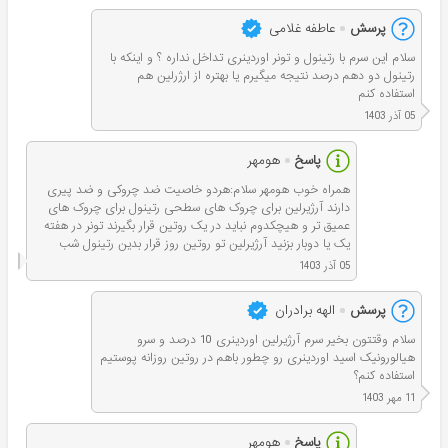
پرسش
عاطفه غلامی
سلام این سرم با رتینول و تونر اوردینری تداخل نداره ؟ و اینکه با
رتینول دو دهم درصد نتیجه میگیرم یا بهتره از ارژرلین هم
استفاده کنم
05 آذر 1403
پاسخ
هومهر
همراه خوب هومهر سلام:هردو خاصیت ضد چروکی و ضد پیری
دارند آرژیرلین برای چروک های سطحی رتینول برای چروک های
عمیق تر و هیچکدوم نباید در یک روتین قرار بگیرند تونر در هفته
یک یا دوبار بزنید آرژیرلین تو روتین روز قرار بدین رتینول شب
05 آذر 1403
پرسش
الهه برادران
سلام وقتتون بخیر سرم آرژیرلین اوردینری 10 درصد و سرو
هیالورونیک اسید اوردینری رو چطور باهم در روتین روزانه پوستیم
استفاده کنم؟
11 مهر 1403
پاسخ
هومهر