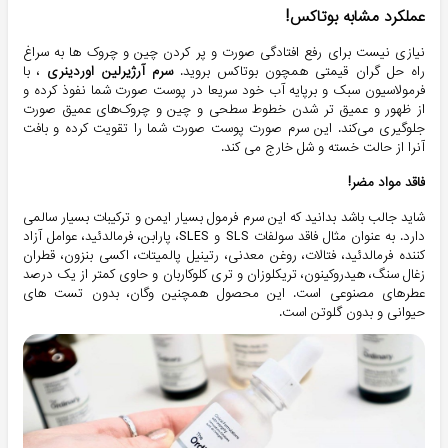
عملکرد مشابه بوتاکس!
نیازی نیست برای رفع افتادگی صورت و پر کردن چین و چروک ها به سراغ
راه حل گران قیمتی همچون بوتاکس بروید.
سرم آرژیرلین اوردینری
، با
فرمولاسیون سبک و برپایه آب خود سریعا در پوست صورت شما نفوذ کرده و
از ظهور و عمیق تر شدن خطوط سطحی و چین و چروک‌های عمیق‌ صورت
جلوگیری می‌کند. این سرم صورت پوست صورت شما را تقویت کرده و بافت
آنرا از حالت خسته و شل خارج می کند.
فاقد مواد مضر!
شاید جالب باشد بدانید که این سرم فرمول بسیار ایمن و ترکیبات بسیار سالمی
دارد. به عنوان مثال فاقد سولفات SLS و SLES، پارابن، فرمالدئید، عوامل آزاد
کننده فرمالدئید، فتالات، روغن معدنی، رتینیل پالمیتات، اکسی بنزون، قطران
زغال سنگ، هیدروکینون، تریکلوزان و تری کلوکاربان و حاوی کمتر از یک درصد
عطرهای مصنوعی است. این محصول همچنین وگان، بدون تست های
حیوانی و بدون گلوتن است.