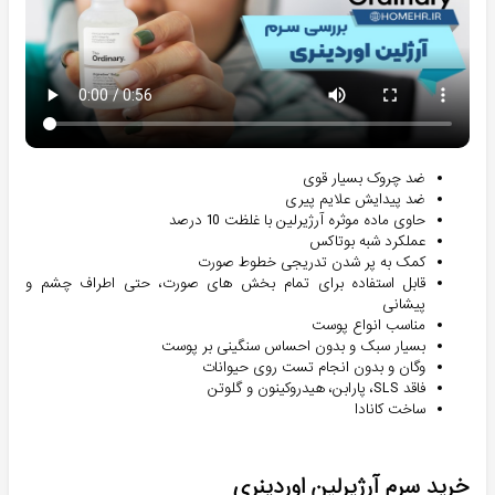
ضد چروک بسیار قوی
ضد پیدایش علایم پیری
حاوی ماده موثره آرژیرلین با غلظت 10 درصد
عملکرد شبه بوتاکس
کمک به پر شدن تدریجی خطوط صورت
قابل استفاده برای تمام بخش های صورت، حتی اطراف چشم و
پیشانی
مناسب انواع پوست
بسیار سبک و بدون احساس سنگینی بر پوست
وگان و بدون انجام تست روی حیوانات
فاقد SLS، پارابن، هیدروکینون و گلوتن
ساخت کانادا
خرید سرم آرژیرلین اوردینری