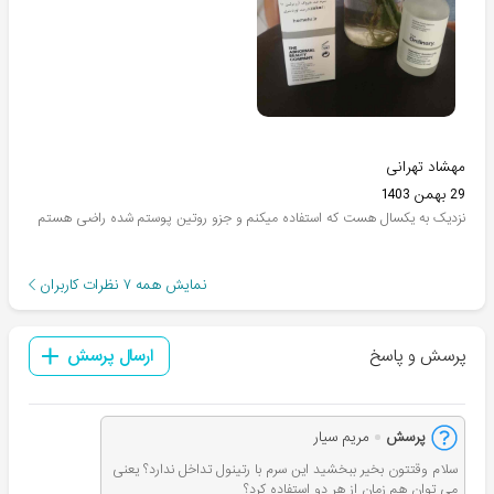
مهشاد تهرانی
29 بهمن 1403
نزدیک به یکسال هست که استفاده میکنم و جزو روتین پوستم شده راضی هستم
نمایش همه
۷
نظرات کاربران
پرسش و پاسخ
ارسال پرسش
پرسش
مریم سیار
سلام وقتتون بخیر ببخشید این سرم با رتینول تداخل ندارد؟ یعنی
می توان هم زمان از هر دو استفاده کرد؟