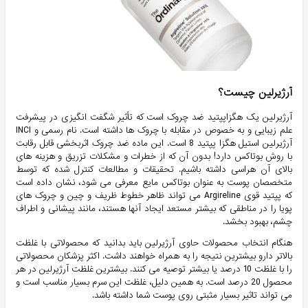
آرژیرلین چیست؟
آرژیرلین یک ھگزاپپتید ضد چروک است که تأثیر شگفت انگیزی در پیشرفت
علم زیبایی و به خصوص در مقابله با چروک ھا داشته است. نام رسمی و INCI
آرژیرلین استیل ھگزا پپتید 8 است. این ماده ضد چروک اثربخشی قابل رقابت
با روش بوتاکس دارد! بدون آن که از خطرات و مشکلات تزریق و ھزینه ھای
بالای آن ھراسی داشته باشیم. تحقیقات و مطالعات کنترل شده که توسط
متخصصان پوست به عنوان بوتاکس مایع معرفی می شود، نشان داده است
که پپتید قوی Argireline می تواند ظاهر خطوط ظریف و چین و چروک های
پویا را در مناطقی که بیشتر مستعد ایجاد آنها هستند، مانند پیشانی و اطراف
چشم، بهبود بخشد.
هنگام انتخاب محصولات حاوی آرژیرلین باید بدانید که محصولاتی با غلظت
بالاتر دارو بیشترین نتیجه را به همراه خواهند داشت. اکثر پزشکان محصولاتی
را با غلظت 10 درصد یا بیشتر توصیه می کنند. بیشترین غلظت آرژیرلین در هر
محصول 20 درصد است. به همین دلیل، غلظت این سرم بسیار مناسب است و
می تواند تاثیر بسیار مثبتی روی پوست شما داشته باشد.