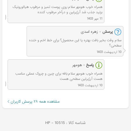
همراه خوب هومهر سلام:روی پوست تمیز و مرطوب هیالورونیک
بزنید جذب شد آرژیرلین و درآخر مرطوب کننده
11 مهر 1403
پرسش
زهره اسدی
سلام وقت بخیر بافت بهتره یا این محصول؟ برای خط اخم و خنده
سطحی؟
10 اردیبهشت 1403
پاسخ
هومهر
همراه خوب هومهر سلام:بافه برای چین و چروک عمقی مناسب
هست آرژیرلین سطحی هست
10 اردیبهشت 1403
مشاهده همه
۲۸
پرسش کاربران
شناسه کالا :
10515
HP -