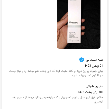
علیه سلیمانی
01 بهمن 1403
برای چروکهای ریز خوبه و نکته مثبت اینه که دور چشم هم میشه زد و نیاز نیست
دو تا کرم ضد چروک بخریم
نازنین هوائی
08 اردیبهشت 1402
سلام. فرق این مدل با اون ضدچروکی که مینوکسیدیل داره چیه؟ از همین برند
اردینری