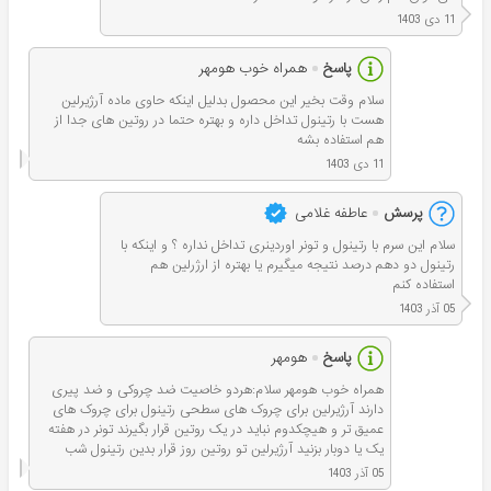
11 دی 1403
پاسخ
همراه خوب هومهر
سلام وقت بخير این محصول بدلیل اینکه حاوی ماده آرژیرلین
هست با رتینول تداخل داره و بهتره حتما در روتین های جدا از
هم استفاده بشه
11 دی 1403
پرسش
عاطفه غلامی
سلام این سرم با رتینول و تونر اوردینری تداخل نداره ؟ و اینکه با
رتینول دو دهم درصد نتیجه میگیرم یا بهتره از ارژرلین هم
استفاده کنم
05 آذر 1403
پاسخ
هومهر
همراه خوب هومهر سلام:هردو خاصیت ضد چروکی و ضد پیری
دارند آرژیرلین برای چروک های سطحی رتینول برای چروک های
عمیق تر و هیچکدوم نباید در یک روتین قرار بگیرند تونر در هفته
یک یا دوبار بزنید آرژیرلین تو روتین روز قرار بدین رتینول شب
05 آذر 1403