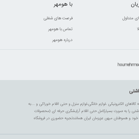
ان
با هومهر
ی متداول
فرصت های شغلی
ا
تماس با هومهر
درباره هومهر
اشتی
ه کالاهای الکترونیکی ،لوازم خانگی،لوازم منزل و حتی اقلام خوراکی و ....به
داشتی را به صورت بسیارکامل حتی اقلام آرایشگری حرفه ای (محصولات
زیز خود و هموطنان میهن عزیزمان ایران همانندتجربه حضوری در فروشگاه