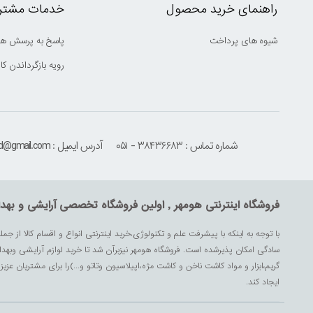
راهنمای خرید محصول
خدمات مشتری
شیوه های پرداخت
پاسخ به پرسش ها
رویه بازگرداندن کال
شماره تماس : ۳۸۴۳۶۶۸۳ - ۰۵۱
آدرس ایمیل : houmehrmsd@gmail.com
فروشگاه اینترنتی هومهر , اولین فروشگاه تخصصی آرایشی و بهد
با توجه به اینکه با پیشرفت علم و تکنولوژی،خرید اینترنتی انواع و اقسام کالا از جمل
سادگی امکان پذیرشده است. فروشگاه هومهر نیزبرآن شد تا خرید لوازم آرایشی وبه
گریم،ابزار و مواد کاشت ناخن و کاشت مژه،اپیلاسیون وتاتو و...)را برای مشتریان ع
ایجاد کند.