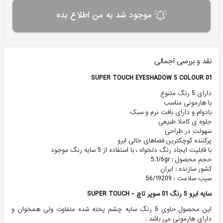
موجود شد به من اطلاع بده
نقد و بررسی اجمالی
SUPER TOUCH EYESHADOW 5 COLOUR 01
دارای 5 رنگ متنوع
با هارمونی مناسب
بادوام و دارای بافت نرم و سبک
جلوه ی کاملا طبیعی
سهولت در طراحی
پرکننده کوچکترین فضاهای خالی ابرو
با قابلیت ایجاد رنگ دلخواه ، با استفاده از 5 سایه رنگ موجود
حجم محصول : 5.1/6gr
کشور سازنده : ایران
سیب سلامت : 56/19209
سایه ابرو 5 رنگ 01 سوپر تاچ - SUPER TOUCH
این محصول حاوی 5 رنگ سایه چشم پخته شده متفاوت ولی همخوان و
دارای هارمونی می باشد .