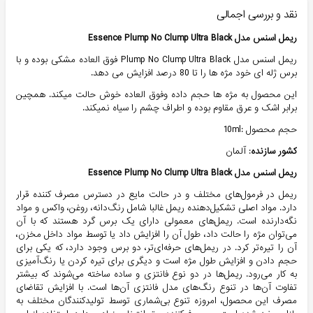
نقد و بررسی اجمالی
ریمل اسنس مدل Essence Plump No Clump Ultra Black
ریمل اسنس مدل Plump No Clump Ultra Black فوق العاده مشکی بوده و با
برس ژله ای خود مژه ها را تا 80 درصد افزایش می دهد.
این محصول به مژه ها حجم داده وفوق العاده خوش حالت میکند. همچین
برابر اشک و عرق مقاوم بوده و اطراف چشم را سیاه نمیکند.
حجم محصول :10ml
کشور سازنده
: آلمان
ریمل اسنس مدل Essence Plump No Clump Ultra Black
ریمل در فرمول‌های مختلف و در حالت مایع در دسترس مصرف کننده قرار
دارد. مواد اصلی تشکیل‌دهنده ریمل غالبا شامل رنگ‌دانه، روغن، واکس و مواد
نگه‌دارنده است. ریمل‌های معمولی دارای یک برس گرد هستند که با آن
می‌توان مژه را حالت داد، طول آن را افزایش داد یا توسط مواد داخل مخزن،
آن را تیره‌تر کرد. در ریمل‌های حرفه‌ای‌تر، دو برس وجود دارد، که یکی برای
حجم دادن و افزایش طول مژه است و دیگری برای تیره کردن یا رنگ‌آمیزی
به کار می‌رود. ریمل‌ها در دو نوع فانتزی و ساده ساخته می‌شوند که بیشتر
تفاوت آن‌ها در تنوع رنگ‌های مدل فانتزی آن‌ها است. با افزایش تقاضای
مصرف این محصول، امروزه تنوع بی‌شماری توسط تولیدکنندگان مختلف به