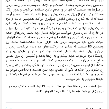
بازار عرضه شده است و مصرف‌کننده حق انتخاب زیادی دارد. استفاده از این
محصول باعث می‌شود چشم‌ها درشت‌تر و مژه‌ها حجیم‌تر به نظر برسد. برخی
از مدل‌ها هم هستند که تنها برای حجم دادن استفاده می‌شوند و بدون رنگ
هستند. یکی دیگر از ویژگی‌هایی که برخی از ریمل‌ها دارند، ضدآب بودن آن‌ها
است که از لکه شدن و ریختن آرایش جلوگیری می‌کند. همچنین حالت فر مژه
را تثبیت کرده و به انباشته نشدن ماده ریمل روی چشم کمک می‌کند. این
قابلیت برای افرادی که فرصتی برای تجدید آرایش خود ندارند یا طول روز را
در خارج از منزل سپری می‌کنند، می‌تواند بسیار مهم باشد. ریمل‌های حجم
دهنده دارای مواد نایلونی یا الیاف ابریشم مصنوعی هستند که باعث افزایش
موقت طول مژه می‌شوند. برخی هم دارای مواد حالت‌دهنده مانند پرو
ویتامین B5 هستند که بیشتر در نرم‌کننده‌های مو دیده می‌شوند. ریمل را
می‌توان برای همه نوع مژه‌ای استفاده کرد. تکان دادن و سایش برس در
رویشگاه مژه می‌تواند حجم بیشتری به آن‌ها بدهد و کشیدن آن روی تمامی
سطح مژه می‌تواند به یکدست بودن کمک کند. بهتر است همیشه بعد از
استفاده از این محصول، در مخزن را محکم ببندید تا گردوخاک و باکتری وارد
آن نشود، زیرا چشم‌ها یکی از اعضای مهم بدن هستند و به‌راحتی می‌توانند
آسیب‌پذیر باشند.با استفاده از این محصول باعث می‌شود چشم‌ها درشت‌تر و
مژه‌ها حجیم‌تر به نظر میرسد.
ریمل اسنس مدل Plump No Clump Ultra Black فوق العاده مشکی بوده و با
برس ژلع ای خود مژه ها را تا 80 درصد افرایش داده.
بیشتر