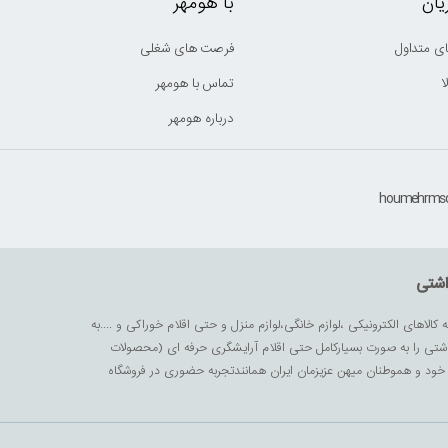
ان
با هومهر
ی متداول
فرصت های شغلی
ا
تماس با هومهر
درباره هومهر
اشتی
ه کالاهای الکترونیکی ،لوازم خانگی،لوازم منزل و حتی اقلام خوراکی و ....به
داشتی را به صورت بسیارکامل حتی اقلام آرایشگری حرفه ای (محصولات
زیز خود و هموطنان میهن عزیزمان ایران همانندتجربه حضوری در فروشگاه