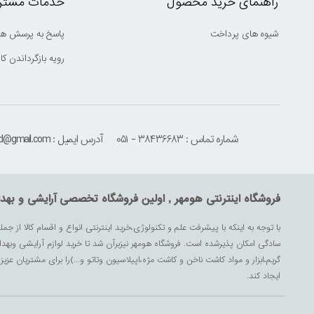
راهنمای خرید محصول
خدمات مشتری
شیوه های پرداخت
پاسخ به پرسش ها
رویه بازگرداندن کال
شماره تماس : ۳۸۴۳۶۶۸۳ - ۰۵۱
آدرس ایمیل : houmehrmsd@gmail.com
فروشگاه اینترنتی هومهر , اولین فروشگاه تخصصی آرایشی و بهد
با توجه به اینکه با پیشرفت علم و تکنولوژی،خرید اینترنتی انواع و اقسام کالا از جمل
سادگی امکان پذیرشده است. فروشگاه هومهر نیزبرآن شد تا خرید لوازم آرایشی وبه
گریم،ابزار و مواد کاشت ناخن و کاشت مژه،اپیلاسیون وتاتو و...)را برای مشتریان ع
ایجاد کند.