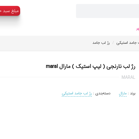
:مبلغ سبد خ
ر
/
 جامد استیکی
رژ لب جامد
رژ لب نارنجی ( لیپ استیک ) مارال maral
MARAL
برند :
مارال
دسته‌بندی :
رژ لب جامد استیکی