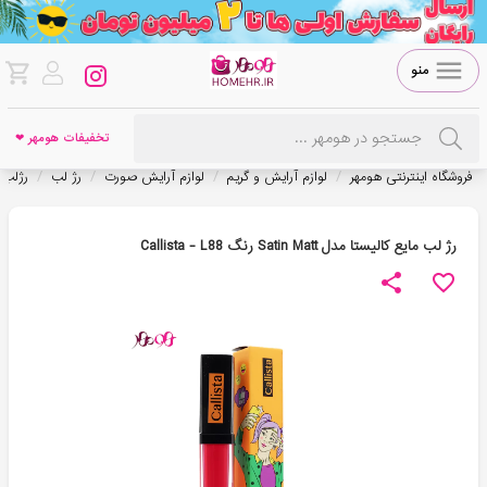
منو
تخفیفات هومهر ❤
/
/
/
/
فروشگاه اینترنتی هومهر
لوازم آرایش و گریم
لوازم آرایش صورت
رژ لب
رژلب 
رژ لب مایع کالیستا مدل Satin Matt رنگ Callista - L88