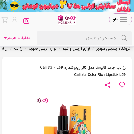
منو
تخفیفات هومهر ❤
/
/
/
/
فروشگاه اینترنتی هومهر
لوازم آرایش و گریم
لوازم آرایش صورت
رژ لب
رژ لب
رژ لب جامد کالیستا مدل کالر ریچ شماره Callista - L59
Callista Color Rich Lipstick L59