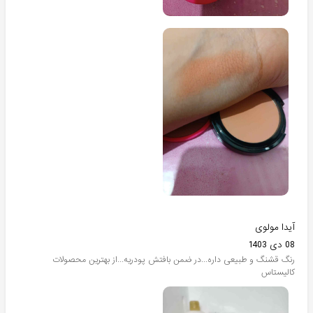
آیدا مولوی
08 دی 1403
رنگ قشنگ و طبیعی داره...در ضمن بافتش پودریه...از بهترین محصولات
کالیستاس