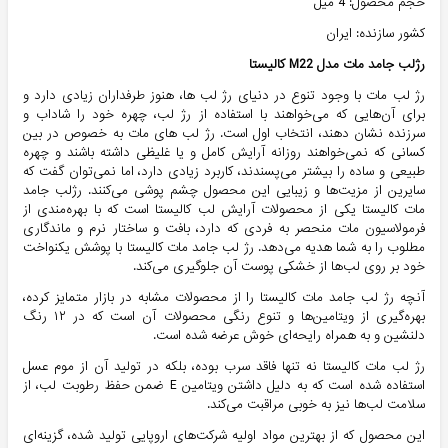
حجم محصول: 4 میل
کشور سازنده: ایران
رژلب جامد مات مدل M22 کاليستا
رژ لب‌ مات با وجود تنوع در دنیای رژ لب‌ ها، هنوز طرفداران زیادی دارد و
برای آن‌هایی که می‌خواهند با استفاده از رژ لب، چهره خود را شاداب و
سرزنده نشان دهند، انتخاب اول است. رژ لب‌ های مات به خصوص در بین
کسانی که نمی‌خواهند روزانه آرایش کامل و یا غلیظی داشته باشند و چهره
طبیعی و ساده را بیشتر می‌پسندند، کاربرد زیادی دارد، اما نمی‌توان گفت که
سایرین از مزیت‌ها و زیبایی این محصول چشم پوشی می‌کنند. رژلب جامد
مات کالیستا یکی از محصولات آرایش لب کالیستا است که با بهره‌مندی از
فرمولاسیون مات منحصر به فردی که دارد، بافت و ساختار نرم و ماندگاری
مطلوب را به شما هدیه می‌دهد. رژ لب جامد مات کالیستا با پوشش یکنواخت
خود بر روی لب‌ها از خشکی پوست آن جلوگیری می‌کند.
آنچه رژ لب جامد مات کالیستا را از محصولات مشابه در بازار متمایز کرده،
بهره‌گیری از ویتامین‌ها و تنوع رنگی محصولات آن است که در ۱۲ رنگ
دلنشین و به همراه رایحه‌ای خوش عرضه شده است.
رژ لب مات کالیستا نه تنها فاقد سرب بوده، بلکه در تولید آن از موم عسل
استفاده شده است که به دلیل داشتن ویتامین E ضمن حفظ رطوبت لب، از
سلامت لب‌ها نیز به خوبی مراقبت می‌کند.
این محصول که از بهترین مواد اولیه شرکت‌های اروپایی تولید شده، گزینه‌ای