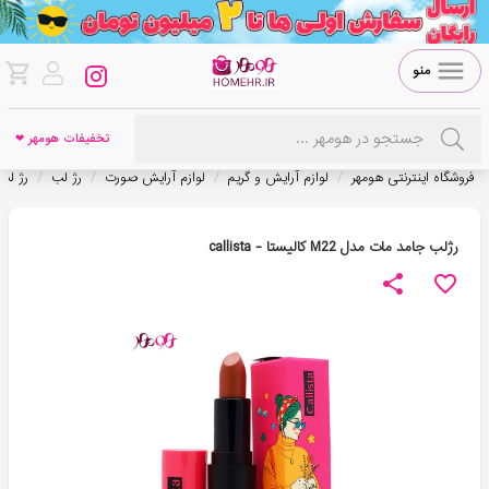
منو
تخفیفات هومهر ❤
/
/
/
/
فروشگاه اینترنتی هومهر
لوازم آرایش و گریم
لوازم آرایش صورت
رژ لب
رژ لب
رژلب جامد مات مدل M22 کاليستا - callista