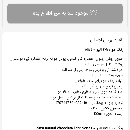
موجود شد به من اطلاع بده
نقد و بررسی اجمالی
رنگ مو 8/55 الیو - olive
حاوی روغن زیتون ، عصاره گل ختمی، پودر جوانه برنج، عصاره گیاه بومادران
پوشش کامل موهای سفید
درخشندگی و نرمی موها پس از استفاده
حاوی ویتامین C و E
ثبات رنگ مو برای مدت طولانی
پایین ترین میزان آمونیاک
نرم کننده موی سر و تنظیم رطوبت ساقه مو
استحکام ساقه مو و حفاظت از کراتین داخل مو
شماره پروانه پهداشتی : 1707467864059410
محصول کشور
: ایتالیا
بسته بندی : 100ml
رنگ مو 8/55 الیو - olive natural chooclate light blonde