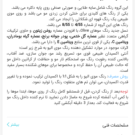
این گروه رنگ شامل سایه طلایی و صورتی صدفی روی پایه دکلره می باشد.
یکی از رنگ های کلیدی برای خنثی کردن زردی مو می باشد و روی موی
طبیعی یک رنگ قهوه ای شکلاتی را ایجاد می کند.
رنگ های این گروه از شماره
4/55
تا
8/55
می باشد.
نسل جدید رنگ موهای Olive، با افزودن عصاره
روغن زیتون
و حاوی ترکیبات
گیاهی متعدد نظیر
عصاره گل ختمی، پودر جوانه برنج، عصاره گیاه بومادران،
ویتامین
C
، یکی از قوی ترین منابع
ویتامین E
را دارا می باشد.
اثرات موجود در موارد تشکیل دهنده رنگ موی الیو به شرح زیر است:
آنتی اکسیدان طبیعی قوی مو، تسریع رشد مو، جوان سازی، ضد آفتاب،
بالانس کننده رطوبت رنگ مو، استحکام تار مو و حفاظت از کراتین داخل مو
که حالت طبیعی آن را حفظ کرده و مخصوصا برای موهای شکننده بسیار مفید
است.
روش مصرف
: رنگ موی الیو را به شکل 1:1 با اکسیدان ترکیب نموده و با تغییر
قدرت اکسیدان، می توان تم های متفاوت رنگ را تولید نمود.
توجه
:بعد از رنگ کردن، قبل از شستشو کامل رنگ از روی موها، ابتدا موها را
با کمی آب آغشته کرده شروع به ماساژ دادن نمایید تا نرم کننده داخل رنگ مو
شروع به فعالیت کند. بعداز 3 دقیقه آبکشی کنید
مشخصات فنی
بیشتر