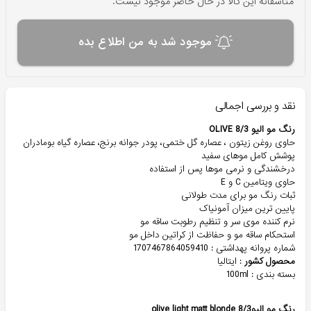
متاسفانه این کالا در حال حاضر موجود نیست.
موجود شد به من اطلاع بده
نقد و بررسی اجمالی
رنگ مو الیو 8/3 OLIVE
حاوی روغن زیتون ، عصاره گل ختمی، پودر جوانه برنج، عصاره گیاه بومادران
پوشش کامل موهای سفید
درخشندگی و نرمی موها پس از استفاده
حاوی ویتامین C و E
ثبات رنگ مو برای مدت طولانی
پایین ترین میزان آمونیاک
نرم کننده موی سر و تنظیم رطوبت ساقه مو
استحکام ساقه مو و حفاظت از کراتین داخل مو
شماره پروانه پهداشتی : 1707467864059410
محصول کشور
: ایتالیا
بسته بندی : 100ml
رنگ مو الیوolive light matt blonde 8/3