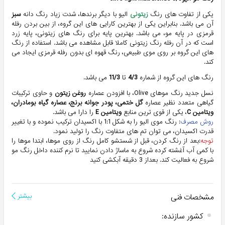
یکی از تفاوت های رنگ
زیتونی
الیو با دیگر برندها، شدت زیاد رنگ دانه
سبز
آن می باشد. بنابراین یکی از بهترین کارایی های این گروه، از بین بردن رفله
قرمزی در پایه مو، می باشد. بهترین پایه برای رنگ های زیتونی، پایه زرد
است که در آن رفله رنگ زیتونی کاملا قابل مشاهده می باشد. استفاده از رنگ
های این گروه بر روی موی طبیعی، رنگ قهوه ای بدون رفله قرمزی ایجاد می
کند.
رنگ های این گروه از شماره
4/3
تا
11/3
می باشد.
نسل جدید رنگ موهای Olive، با افزودن عصاره
روغن زیتون
و حاوی ترکیبات
گیاهی متعدد نظیر عصاره
گل ختمی، پودر جوانه برنج، عصاره گیاه بومادران،
ویتامین C
، یکی از قوی ترین منابع
ویتامین E
را دارا می باشد.
روش مصرف
: رنگ موی الیو را به شکل 1:1 با اکسیدان ترکیب نموده و با تغییر
قدرت اکسیدان، می توان تم های متفاوت رنگ را تولید نمود.
توجه
:بعد از رنگ کردن، قبل از شستشو کامل رنگ از روی موها، ابتدا موها را
با کمی آب آغشته کرده شروع به ماساژ دادن نمایید تا نرم کننده داخل رنگ مو
شروع به فعالیت کند. بعداز 3 دقیقه آبکشی کنید
مشخصات فنی
بیشتر
کشور سازنده
: