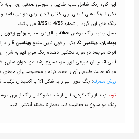
این گروه رنگ شامل سایه طلایی و صورتی صدفی روی پایه دکل
یکی از رنگ های کلیدی برای خنثی کردن زردی مو می باشد و 
رنگ های این گروه از شماره
4/55
تا
8/55
می باشد.
نسل جدید رنگ موهای Olive، با افزودن عصاره
روغن زیتون
و 
بومادران، ویتامین
C
، یکی از قوی ترین منابع
ویتامین E
را دارا
اثرات موجود در موارد تشکیل دهنده رنگ موی الیو به شرح زی
آنتی اکسیدان طبیعی قوی مو، تسریع رشد مو، جوان سازی، ضد
مو که حالت طبیعی آن را حفظ کرده و مخصوصا برای موهای ش
روش مصرف
: رنگ موی الیو را به شکل 1:1 با اکسیدان ترکیب نموده و با تغییر قدرت اکسیدان، می توان تم های متفاوت رنگ را تولید نمود.
توجه
:بعد از رنگ کردن، قبل از شستشو کامل رنگ از روی موها، 
رنگ مو شروع به فعالیت کند. بعداز 3 دقیقه آبکشی کنید