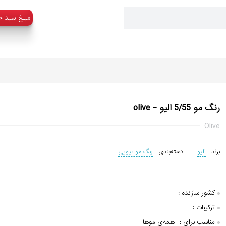
:مبلغ سبد خ
رنگ مو 5/55 الیو - olive
Olive
برند :
الیو
دسته‌بندی :
رنگ مو تیوپی
کشور سازنده :
ترکیبات :
مناسب برای :
همه‌ی موها