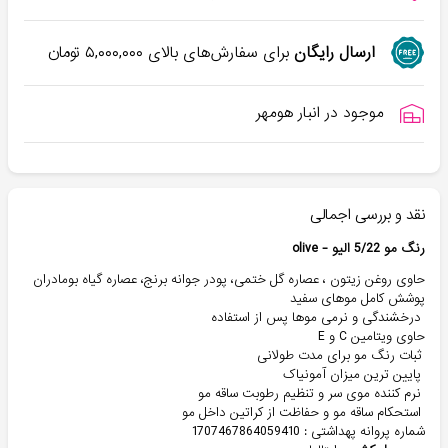
ارسال رایگان
برای سفارش‌های بالای
۵,۰۰۰,۰۰۰
تومان
موجود در انبار هومهر
نقد و بررسی اجمالی
رنگ مو 5/22 الیو - olive
حاوی روغن زیتون ، عصاره گل ختمی، پودر جوانه برنج، عصاره گیاه بومادران
پوشش کامل موهای سفید
درخشندگی و نرمی موها پس از استفاده
حاوی ویتامین C و E
ثبات رنگ مو برای مدت طولانی
پایین ترین میزان آمونیاک
نرم کننده موی سر و تنظیم رطوبت ساقه مو
استحکام ساقه مو و حفاظت از کراتین داخل مو
شماره پروانه پهداشتی : 1707467864059410