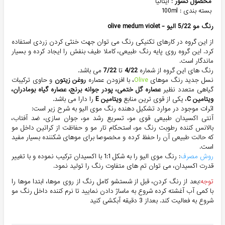
محصول کشور
: ایتالیا
بسته بندی : 100ml
رنگ مو 5/22 الیو -
olive medum violet
از این گروه در کارهای تکنیکی رنگ می توان جهت خنثی کردن زردی استفاده
کرد. این گروه روی پایه رنگ طبیعی، کاملا طیف بنفش را ایجاد کرده و بسیار
ماندگار است.
رنگ های این گروه از شماره
4/22
تا
7/22
می باشد.
نسل جدید رنگ موهای
Olive
، با افزودن عصاره
روغن زیتون
و حاوی ترکیبات
گیاهی متعدد نظیر
عصاره گل ختمی، پودر جوانه برنج، عصاره گیاه بومادران،
ویتامین
C
، یکی از قوی ترین منابع
ویتامین E
را دارا می باشد.
اثرات موجود در موارد تشکیل دهنده رنگ موی الیو به شرح زیر است:
آنتی اکسیدان طبیعی قوی مو، تسریع رشد مو، جوان سازی، ضد آفتاب،
بالانس کننده رطوبت رنگ مو، استحکام تار مو و حفاظت از کراتین داخل مو
که حالت طبیعی آن را حفظ کرده و مخصوصا برای موهای شکننده بسیار مفید
است.
روش مصرف
: رنگ موی الیو را به شکل 1:1 با اکسیدان ترکیب نموده و با تغییر
قدرت اکسیدان، می توان تم های متفاوت رنگ را تولید نمود.
توجه
:بعد از رنگ کردن، قبل از شستشو کامل رنگ از روی موها، ابتدا موها را
با کمی آب آغشته کرده شروع به ماساژ دادن نمایید تا نرم کننده داخل رنگ مو
شروع به فعالیت کند. بعداز 3 دقیقه آبکشی کنید