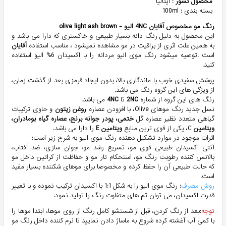
محصول کشور
: ایتالیا
بسته بندی : 100ml
رنگ مو مخصوص آقایان 4NC الیو - olive light ash brown
این محصول به دلیل رنگ دانه بسیار طبیعی و خاکستری که دارا می باشد و
به همین علت اثری از براقیت در مو مشاهده نمیشود ، مناسب استفاده
آقایان
است .توصیه میشود رنگ موی الیو مردانه را با اکسیدان 6% الیو استفاده
کنید.
پوشش سفیدی خوب با ماندگاری بالا، بدون ایجاد قرمزی بعد از گذشت زمان،
از ویژگی های این گروه رنگ می باشد.
رنگ های این گروه از شماره
2NC
تا
4NC
می باشد.
نسل جدید رنگ موهای Olive، با افزودن عصاره
روغن زیتون
و حاوی ترکیبات
گیاهی متعدد نظیر عصاره گل
ختمی، پودر جوانه برنج، عصاره گیاه بومادران،
ویتامین
C، یکی از قوی ترین منابع
ویتامین E
را دارا می باشد.
اثرات موجود در موارد تشکیل دهنده رنگ موی الیو به شرح زیر است:
آنتی اکسیدان طبیعی قوی مو، تسریع رشد مو، جوان سازی، ضد آفتاب،
بالانس کننده رطوبت رنگ مو، استحکام تار مو و حفاظت از کراتین داخل مو
که حالت طبیعی آن را حفظ کرده و مخصوصا برای موهای شکننده بسیار مفید
است.
روش مصرف
: رنگ موی الیو را به شکل 1:1 با اکسیدان ترکیب نموده و با تغییر
قدرت اکسیدان، می توان تم های متفاوت رنگ را تولید نمود.
توجه
:بعد از رنگ کردن، قبل از شستشو کامل رنگ از روی موها، ابتدا موها را
با کمی آب آغشته کرده شروع به ماساژ دادن نمایید تا نرم کننده داخل رنگ مو