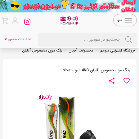
منو
تخفیفات هومهر ❤
/
/
فروشگاه اینترنتی هومهر
محصولات آقایان
رنگ موی مخصوص آقایان
رنگ مو مخصوص آقایان 4NC الیو - olive