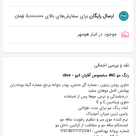
ارسال رایگان
برای سفارش‌های بالای
۵,۰۰۰,۰۰۰
تومان
موجود در انبار هومهر
نقد و بررسی اجمالی
رنگ مو 4NC مخصوص آقایان الیو - olive
حاوی روغن زیتون ، عصاره گل ختمی، پودر جوانه برنج، عصاره گیاه بومادران
پوشش کامل موهای سفید
درخشندگی و نرمی موها پس از استفاده
حاوی ویتامین C و E
ثبات رنگ مو برای مدت طولانی
پایین ترین میزان آمونیاک
نرم کننده موی سر و تنظیم رطوبت ساقه مو
استحکام ساقه مو و حفاظت از کراتین داخل مو
شماره پروانه پهداشتی : 1707401771723161