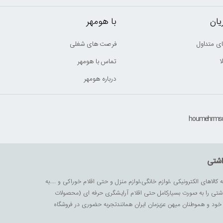
ان
با هومهر
ی متداول
فرصت های شغلی
ا
تماس با هومهر
درباره هومهر
اشتی
ه کالاهای الکترونیکی ،لوازم خانگی،لوازم منزل و حتی اقلام خوراکی و ....به
داشتی را به صورت بسیارکامل حتی اقلام آرایشگری حرفه ای (محصولات
زیز خود و هموطنان میهن عزیزمان ایران همانندتجربه حضوری در فروشگاه