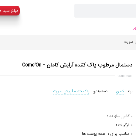
:مبلغ سبد خ
ر
ش صورت
دستمال مرطوب پاک کننده آرایش کامان - Come'On
comeon
برند :
کامان
دسته‌بندی :
پاک کننده آرایش صورت
کشور سازنده :
ترکیبات :
مناسب برای :
همه پوست ها