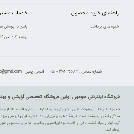
راهنمای خرید محصول
خدمات مشتری
شیوه های پرداخت
پاسخ به پرسش ها
رویه بازگرداندن کال
شماره تماس : ۳۸۴۳۶۶۸۳ - ۰۵۱
آدرس ایمیل : houmehrmsd@gmail.com
فروشگاه اینترنتی هومهر , اولین فروشگاه تخصصی آرایشی و بهد
با توجه به اینکه با پیشرفت علم و تکنولوژی،خرید اینترنتی انواع و اقسام کالا از جمل
سادگی امکان پذیرشده است. فروشگاه هومهر نیزبرآن شد تا خرید لوازم آرایشی وبه
گریم،ابزار و مواد کاشت ناخن و کاشت مژه،اپیلاسیون وتاتو و...)را برای مشتریان ع
ایجاد کند.