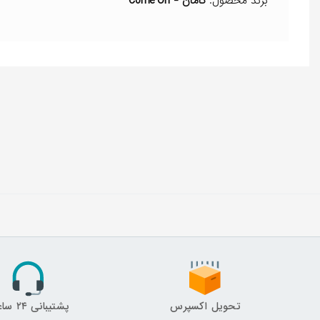
برند محصول:
کامان -
Come'On
تحویل اکسپرس
پشتیبانی ۲۴ ساعته