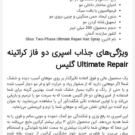
احیای ساختار داخلی مو
فرمولاسیون با بافت سبک
بدون ایجاد حس سنگینی و چربی بروی مو
تسهیل شانه کردن مو
حجم محصول: 200 میلی لیتر
کشور سازنده: آلمان
نام لاتین: Gliss Two-Phase Ultimate Repair Hair Spray
ویژگی‌های جذاب اسپری دو فاز کراتینه
Ultimate Repair گلیس
یک محصول عالی و فوق العاده تاثیرگذار بر روی موهای آسیب دیده و خشک
شما! اگر موهایی دارید که از سشوار زیاد و حرارت اتو و فر مو دچار آسیب شده
و یا حتی از رنگ و دکلره بسیار خشک شده است بهترین گزینه برای شما
استفاده از اسپری‌های دو فاز گلیس هست که به سرعت مو را ترمیم و بازیابی
می‌کند و با اولین استفاده تاثیر شگفت‌آور آن را مشاهده می‌نمایید. به عنوان
نرم کننده نیز ایفای نقش می‌کند و موهای شما را نرم و ابریمشی می‌نماید.
این اسپری به رفع وزی و شکنندگی مو کمک نموده و مویی سالم و قوی را به
شما هدیه می‌دهد. این محصول دارای ۳ برابر بیشتر کراتین مایع می‌باشد به
این معنا که موهای شما با قدرت بیشتری به سمت تغذیه شوندگی و استحکام
پیش می‌برد. با فناوری جدید خود جایگزین کراتین از دست رفته شده