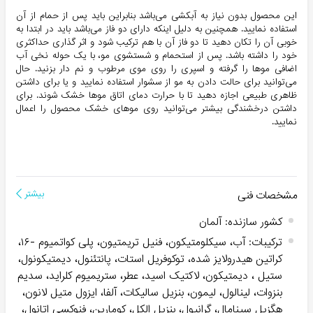
این محصول بدون نیاز به آبکشی می‌باشد بنابراین باید پس از حمام از آن
استفاده نمایید. همچنین به دلیل اینکه دارای دو فاز می‌باشد باید در ابتدا به
خوبی آن را تکان دهید تا دو فاز آن با هم ترکیب شود و اثر گذاری حداکثری
خود را داشته باشد. پس از استحمام و شستشوی مو، با یک حوله نخی آب
اضافی موها را گرفته و اسپری را روی موی مرطوب و نم دار بزنید. حال
می‌توانید برای حالت دادن به مو از سشوار استفاده نمایید و یا برای داشتن
ظاهری طبیعی اجازه دهید تا با حرارت دمای اتاق موها خشک شوند. برای
داشتن درخشندگی بیشتر می‌توانید روی موهای خشک محصول را اعمال
نمایید.
مشخصات فنی
بیشتر
کشور سازنده
:
آلمان
ترکیبات
:
آب، سیکلومتیکون، فنیل تریمتیون، پلی کواتمیوم -۱۶،
کراتین هیدرولایز شده، توکوفریل استات، پانتئنول، دیمتیکونول،
ستیل ، دیمتیکون، لاکتیک اسید، عطر، ستریمیوم کلراید، سدیم
بنزوات، لینالول، لیمون، بنزیل سالیکات، آلفا، ایزول متیل لانون،
هگزیل سینامال، گرانیول، بنزیل الکل، کومارین، فنوکسی اتانول،