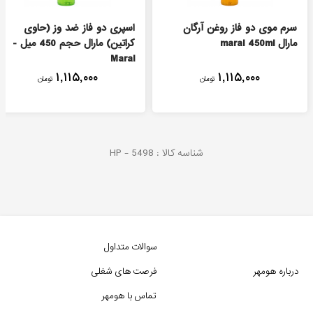
سرم موی دو فاز روغن آرگان
اسپری دو فاز ضد وز (حاوی
مارال maral 450ml
کراتین) مارال حجم 450 میل -
Maral
۱,۱۱۵,۰۰۰
۱,۱۱۵,۰۰۰
تومان
تومان
شناسه کالا :
5498
HP -
سوالات متداول
درباره هومهر
فرصت های شغلی
تماس با هومهر