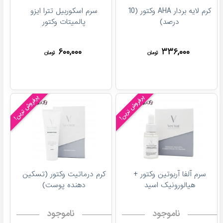
کرم لایه بردار AHA وکتور (10
سرم اسکوربیل تترا ایزو
درصد)
پالمیتات وکتور
۶۰۰,۰۰۰
۳۳۶,۰۰۰
تومان
تومان
پرفروش ترین!
پرفروش ترین!
سرم آلفا آربوتین وکتور +
کرم درماتیت وکتور (تسکین
هیالورونیک اسید
دهنده پوست)
ناموجود
ناموجود