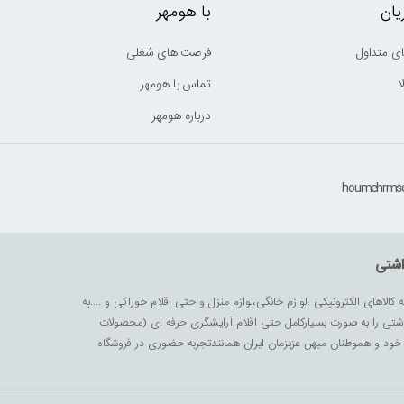
ان
با هومهر
ی متداول
فرصت های شغلی
ا
تماس با هومهر
درباره هومهر
اشتی
ه کالاهای الکترونیکی ،لوازم خانگی،لوازم منزل و حتی اقلام خوراکی و ....به
داشتی را به صورت بسیارکامل حتی اقلام آرایشگری حرفه ای (محصولات
زیز خود و هموطنان میهن عزیزمان ایران همانندتجربه حضوری در فروشگاه