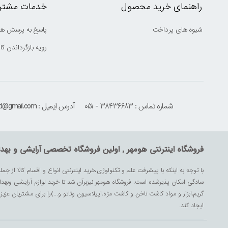
راهنمای خرید محصول
خدمات مشتری
شیوه های پرداخت
پاسخ به پرسش ها
رویه بازگرداندن کال
شماره تماس : ۳۸۴۳۶۶۸۳ - ۰۵۱
آدرس ایمیل : houmehrmsd@gmail.com
فروشگاه اینترنتی هومهر , اولین فروشگاه تخصصی آرایشی و بهد
با توجه به اینکه با پیشرفت علم و تکنولوژی،خرید اینترنتی انواع و اقسام کالا از جمل
سادگی امکان پذیرشده است. فروشگاه هومهر نیزبرآن شد تا خرید لوازم آرایشی وبه
گریم،ابزار و مواد کاشت ناخن و کاشت مژه،اپیلاسیون وتاتو و...)را برای مشتریان ع
ایجاد کند.