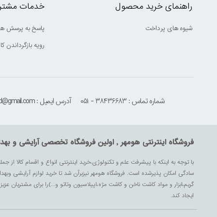
راهنمای خرید محصول
خدمات مشتری
شیوه های پرداخت
پاسخ به پرسش ها
رویه بازگرداندن کال
شماره تماس : ۳۸۴۳۶۶۸۳ - ۰۵۱
آدرس ایمیل : houmehrmsd@gmail.com
فروشگاه اینترنتی هومهر , اولین فروشگاه تخصصی آرایشی و بهد
با توجه به اینکه با پیشرفت علم و تکنولوژی،خرید اینترنتی انواع و اقسام کالا از جمل
سادگی امکان پذیرشده است. فروشگاه هومهر نیزبرآن شد تا خرید لوازم آرایشی وبه
گریم،ابزار و مواد کاشت ناخن و کاشت مژه،اپیلاسیون وتاتو و...)را برای مشتریان ع
ایجاد کند.