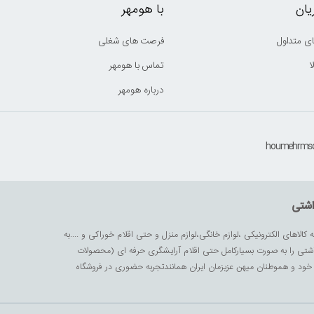
ان
با هومهر
ی متداول
فرصت های شغلی
ا
تماس با هومهر
درباره هومهر
اشتی
ه کالاهای الکترونیکی ،لوازم خانگی،لوازم منزل و حتی اقلام خوراکی و ....به
داشتی را به صورت بسیارکامل حتی اقلام آرایشگری حرفه ای (محصولات
زیز خود و هموطنان میهن عزیزمان ایران همانندتجربه حضوری در فروشگاه