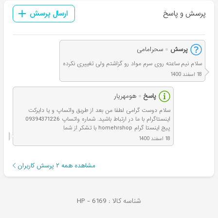
پرسش و پاسخ
ارسال پرسش
پرسش
سحرامامی
سلام نیم ساعته روی سرم مواد رو گزاشتم ولی تغییری نکرده
18 اسفند 1400
پاسخ
هومهریار
سلام دوست گرامی لطفا من بعد از طریق واتساپ و یا دایرکت
اینستاگرام با ما در ارتباط باشید. شماره واتساپ 09394371226
پیج اینستا گرام homehrshop با تشکر از شما
18 اسفند 1400
مشاهده همه
۲
پرسش کاربران
شناسه کالا :
6169
HP -