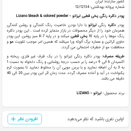
کشور سازنده: ایران
شماره پروانه بهداشتی: 12/12134
پودر دکلره رنگی یخی قطبی لیزانو -
Lizano bleach & colored powder
پودر
دکلره
رنگی
لیزانو
با دارا بودن خاصیت رنگ کنندگی و روشن کنندگی
همزمان خود را از دیگر محصولات در بازار متمایز کرده است . این پودر دکلره
رنگ موها را در پایه 10
یخی قطبی
میکند و در پایه 7-8 سبز روشن. این پودر
حاوی کراتین و عصاره برگ آلوئه ورا میباشد که همین امر موجب تقویت
مو
و
محافظت مو از خطرات احتمالی می گردد.
طریقه مصرف:
پودر دکلره رنگی لیزانو را در یک ظرف غیر فلزی ریخته و
اکسیدان 6 الی 9 درصد را بر حسب درجه روشنایی و رنگ دلخواه به نسبت 1
به 3 به آن اضافه نمایید و با برس مویی آن را مخلوط نمایید تا بصورت کرم
یکنواخت در آید و آماده مصرف گردد. مدت زمان اثر این پودر بین 20 الی 40
دقیقه می باشد.
برند محصول :
لیزانو - LIZANO
اولین نفری باشید که نظر می‌دهید
افزودن نظر