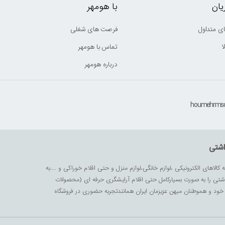
ان
با هومهر
ی متداول
فرصت های شغلی
ا
تماس با هومهر
درباره هومهر
اشتی
ه کالاهای الکترونیکی ،لوازم خانگی،لوازم منزل و حتی اقلام خوراکی و ....به
داشتی را به صورت بسیارکامل حتی اقلام آرایشگری حرفه ای (محصولات
زیز خود و هموطنان میهن عزیزمان ایران همانندتجربه حضوری در فروشگاه