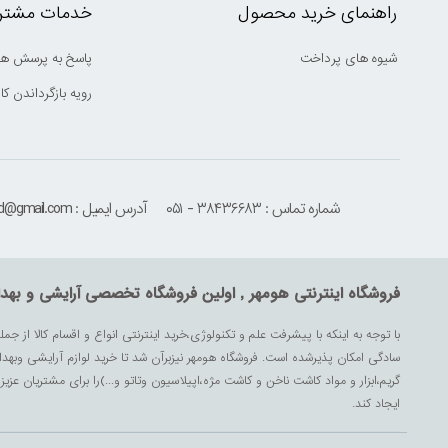
راهنمای خرید محصول
خدمات مشتری
شیوه های پرداخت
پاسخ به پرسش ها
رویه بازگرداندن کال
شماره تماس : ۳۸۴۳۶۶۸۳ - ۰۵۱
آدرس ایمیل : houmehrmsd@gmail.com
فروشگاه اینترنتی هومهر , اولین فروشگاه تخصصی آرایشی و بهد
با توجه به اینکه با پیشرفت علم و تکنولوژی،خرید اینترنتی انواع و اقسام کالا از جمل
سادگی امکان پذیرشده است. فروشگاه هومهر نیزبرآن شد تا خرید لوازم آرایشی وبه
گریم،ابزار و مواد کاشت ناخن و کاشت مژه،اپیلاسیون وتاتو و...)را برای مشتریان ع
ایجاد کند.