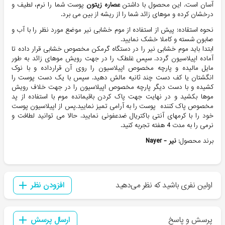
آسان است. این محصول با داشتن
عصاره زیتون
پوست شما را نرم، لطیف و
درخشان کرده و موهای زائد شما را از ریشه از بین می برد.
نحوه استقاده: پیش از استفاده از موم خشابی نیر موضع مورد نظر را با آب و
صابون شسته و کاملا خشک نمایید.
ابتدا باید موم خشابی نیر را در دستگاه گرمکن مخصوص خشابی قرار داده تا
آماده اپیلاسیون گردد. سپس غلطک را در جهت رویش موهای زائد به طور
مایل مالیده و پارچه مخصوص اپیلاسیون را روی آن قرارداده و با نوک
انگشتان یا کف دست چند ثانیه مالش دهید. سپس با یک دست پوست را
کشیده و با دست دیگر پارچه مخصوص اپیلاسیون را در جهت خلاف رویش
موها بکشید و در نهایت جهت پاک کردن باقیمانده موم با استفاده از پد
مخصوص پاک کننده پوست را به آرامی تمیز نمایید.پس از اپیلاسیون پوست
خود را با کرمهای آنتی باکتریال ضدعفونی نمایید. حالا می توانید لطافت و
نرمی را به مدت 4 هفته تجربه کنید.
برند محصول:
نیر - Nayer
اولین نفری باشید که نظر می‌دهید
افزودن نظر
پرسش و پاسخ
ارسال پرسش