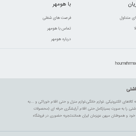
ان
با هومهر
ی متداول
فرصت های شغلی
ا
تماس با هومهر
درباره هومهر
اشتی
ه کالاهای الکترونیکی ،لوازم خانگی،لوازم منزل و حتی اقلام خوراکی و ....به
داشتی را به صورت بسیارکامل حتی اقلام آرایشگری حرفه ای (محصولات
زیز خود و هموطنان میهن عزیزمان ایران همانندتجربه حضوری در فروشگاه