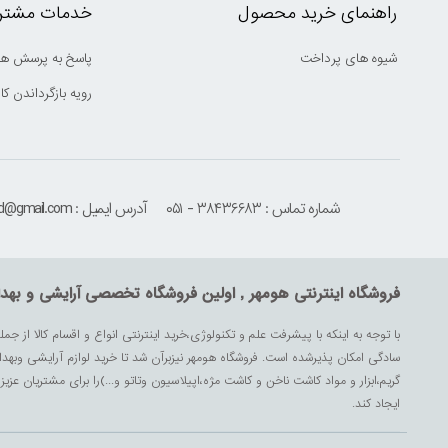
راهنمای خرید محصول
خدمات مشتری
شیوه های پرداخت
پاسخ به پرسش ها
رویه بازگرداندن کال
شماره تماس : ۳۸۴۳۶۶۸۳ - ۰۵۱
آدرس ایمیل : houmehrmsd@gmail.com
فروشگاه اینترنتی هومهر , اولین فروشگاه تخصصی آرایشی و بهد
با توجه به اینکه با پیشرفت علم و تکنولوژی،خرید اینترنتی انواع و اقسام کالا از جمل
سادگی امکان پذیرشده است. فروشگاه هومهر نیزبرآن شد تا خرید لوازم آرایشی وبه
گریم،ابزار و مواد کاشت ناخن و کاشت مژه،اپیلاسیون وتاتو و...)را برای مشتریان ع
ایجاد کند.