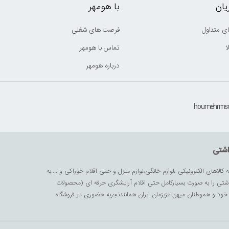
ان
با هومهر
ی متداول
فرصت های شغلی
ا
تماس با هومهر
درباره هومهر
اشتی
ه کالاهای الکترونیکی ،لوازم خانگی،لوازم منزل و حتی اقلام خوراکی و ....به
داشتی را به صورت بسیارکامل حتی اقلام آرایشگری حرفه ای (محصولات
زیز خود و هموطنان میهن عزیزمان ایران همانندتجربه حضوری در فروشگاه