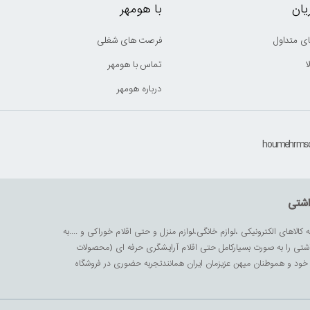
ان
با هومهر
ی متداول
فرصت های شغلی
ا
تماس با هومهر
درباره هومهر
اشتی
ه کالاهای الکترونیکی ،لوازم خانگی،لوازم منزل و حتی اقلام خوراکی و ....به
داشتی را به صورت بسیارکامل حتی اقلام آرایشگری حرفه ای (محصولات
زیز خود و هموطنان میهن عزیزمان ایران همانندتجربه حضوری در فروشگاه