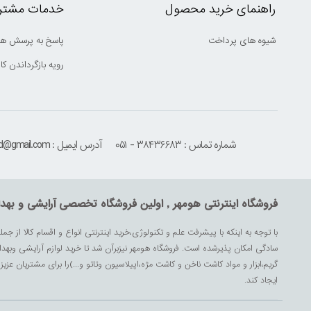
راهنمای خرید محصول
خدمات مشتری
شیوه های پرداخت
پاسخ به پرسش ها
رویه بازگرداندن کال
شماره تماس : ۳۸۴۳۶۶۸۳ - ۰۵۱
آدرس ایمیل : houmehrmsd@gmail.com
فروشگاه اینترنتی هومهر , اولین فروشگاه تخصصی آرایشی و بهد
با توجه به اینکه با پیشرفت علم و تکنولوژی،خرید اینترنتی انواع و اقسام کالا از جمل
سادگی امکان پذیرشده است. فروشگاه هومهر نیزبرآن شد تا خرید لوازم آرایشی وبه
گریم،ابزار و مواد کاشت ناخن و کاشت مژه،اپیلاسیون وتاتو و...)را برای مشتریان ع
ایجاد کند.