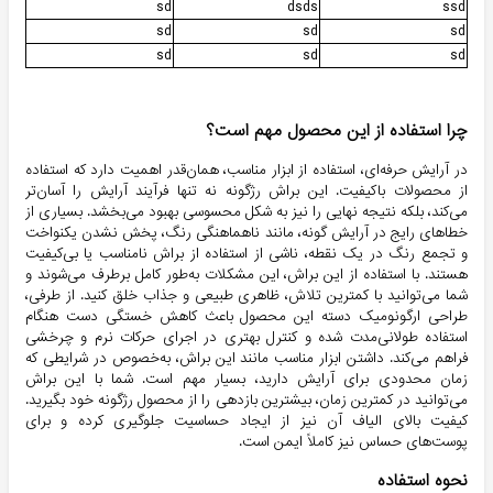
sd
dsds
ssd
sd
sd
sd
sd
sd
sd
چرا استفاده از این محصول مهم است؟
در آرایش حرفه‌ای، استفاده از ابزار مناسب، همان‌قدر اهمیت دارد که استفاده
از محصولات باکیفیت. این براش رژگونه نه تنها فرآیند آرایش را آسان‌تر
می‌کند، بلکه نتیجه نهایی را نیز به شکل محسوسی بهبود می‌بخشد. بسیاری از
خطاهای رایج در آرایش گونه، مانند ناهماهنگی رنگ، پخش نشدن یکنواخت
و تجمع رنگ در یک نقطه، ناشی از استفاده از براش نامناسب یا بی‌کیفیت
هستند. با استفاده از این براش، این مشکلات به‌طور کامل برطرف می‌شوند و
شما می‌توانید با کمترین تلاش، ظاهری طبیعی و جذاب خلق کنید. از طرفی،
طراحی ارگونومیک دسته این محصول باعث کاهش خستگی دست هنگام
استفاده طولانی‌مدت شده و کنترل بهتری در اجرای حرکات نرم و چرخشی
فراهم می‌کند. داشتن ابزار مناسب مانند این براش، به‌خصوص در شرایطی که
زمان محدودی برای آرایش دارید، بسیار مهم است. شما با این براش
می‌توانید در کمترین زمان، بیشترین بازدهی را از محصول رژگونه خود بگیرید.
کیفیت بالای الیاف آن نیز از ایجاد حساسیت جلوگیری کرده و برای
پوست‌های حساس نیز کاملاً ایمن است.
نحوه استفاده