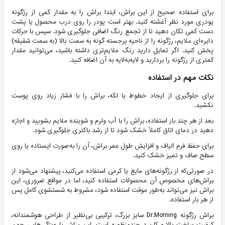
برای استفاده صحیح از این براش، ابتدا براش را به مقدار کمی از رژگونه
پودری مورد نظر آغشته کنید. بهتر است پودر را روی درب محصول یا پشت
دست کمی تکان دهید تا از تجمع رنگ اضافی جلوگیری شود. سپس با حرکات
دایره‌ای ملایم، رژگونه را از ناحیه برجسته گونه به سمت بالا (به سمت شقیقه)
پخش کنید. اگر تمایل دارید رنگ ملایم‌تری داشته باشید، می‌توانید مقدار
کمتری از رژگونه را بردارید و لایه‌به‌لایه به آن اضافه کنید.
نکات مهم در استفاده
برای جلوگیری از ایجاد خطوط یا لکه، براش را با فشار زیاد روی پوست
نکشید.
بعد از هر چند بار استفاده، براش را با آب ولرم و شوینده ملایم بشویید و اجازه
دهید در دمای اتاق کاملاً خشک شود تا از رشد باکتری جلوگیری شود.
برای حفظ فرم الیاف و افزایش طول عمر براش، آن را به‌صورت ایستاده یا روی
سطح صاف و تمیز خشک کنید.
در صورتی‌که از رژگونه‌های مایع یا کرمی استفاده می‌کنید، پیشنهاد می‌شود از
براش‌های مخصوص آن محصولات استفاده کنید، اما در مواقع ضروری، این
براش نیز می‌تواند به‌طور موقت استفاده شود، مشروط به شستشوی کامل پس
از هر بار استفاده.
براش رژگونه Dr.Morning سایز بزرگ، ترکیبی بی‌نظیر از طراحی هوشمندانه،
کیفیت ساخت بالا و کاربرد چندمنظوره است. این براش با ویژگی‌هایی چون