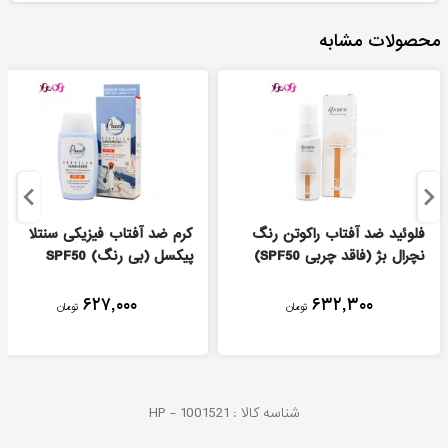
محصولات مشابه
فلوئید ضد آفتاب راکوتن رنگ
کرم ضد آفتاب فیزیکی سنتلا
نچرال بژ (فاقد چربی SPF50)
پیکسل (بی رنگ) SPF50
۶۲۷,۰۰۰
۶۳۲,۳۰۰
تومان
تومان
شناسه کالا :
1001521
HP -