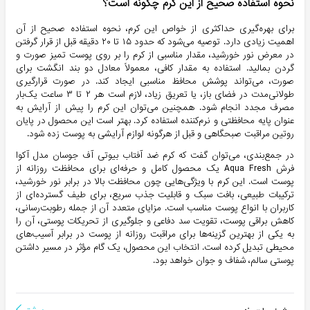
نحوه استفاده صحیح از این کرم چگونه است؟
برای بهره‌گیری حداکثری از خواص این کرم، نحوه استفاده صحیح از آن
اهمیت زیادی دارد. توصیه می‌شود که حدود ۱۵ تا ۲۰ دقیقه قبل از قرار گرفتن
در معرض نور خورشید، مقدار مناسبی از کرم را بر روی پوست تمیز صورت و
گردن بمالید. استفاده به مقدار کافی، معمولاً معادل دو بند انگشت برای
صورت، می‌تواند پوشش محافظ مناسبی ایجاد کند. در صورت قرارگیری
طولانی‌مدت در فضای باز، یا تعریق زیاد، لازم است هر ۲ تا ۳ ساعت یک‌بار
مصرف مجدد انجام شود. همچنین می‌توان این کرم را پیش از آرایش به
عنوان پایه محافظتی و نرم‌کننده استفاده کرد. بهتر است این محصول در پایان
روتین مراقبت صبحگاهی و قبل از هرگونه لوازم آرایشی به پوست زده شود.
در جمع‌بندی، می‌توان گفت که کرم ضد آفتاب بیوتی آف جوسان مدل آکوا
فرش Aqua Fresh یک محصول کامل و حرفه‌ای برای محافظت روزانه از
پوست است. این کرم با ویژگی‌هایی چون محافظت بالا در برابر نور خورشید،
ترکیبات طبیعی، بافت سبک و قابلیت جذب سریع، برای طیف گسترده‌ای از
کاربران با انواع پوست مناسب است. مزایای متعدد آن از جمله رطوبت‌رسانی،
کاهش براقی پوست، تقویت سد دفاعی و جلوگیری از تحریکات پوستی، آن را
به یکی از بهترین گزینه‌ها برای مراقبت روزانه از پوست در برابر آسیب‌های
محیطی تبدیل کرده است. انتخاب این محصول، یک گام مؤثر در مسیر داشتن
پوستی سالم، شفاف و جوان خواهد بود.