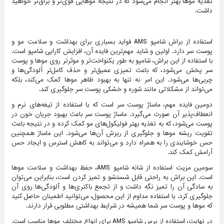
تغذیه موها بهتر انجام می‌شود که در نتیجه موهایی قوی‌تر و براق‌تر خواهید
داشت.
استفاده از براش شامپو AMS فواید بسیاری برای بهداشت و سلامت مو و
پوست سر دارد. اولین و شاید مهم‌ترین فایده آن، افزایش کارایی شامپو است.
با استفاده از این براش، شامپو به طور یکنواخت‌تر و موثرتر روی موها و پوست
سر پخش می‌شود، که باعث تمیزی عمیق‌تر و حذف کامل‌تر آلودگی‌ها و
چربی‌ها می‌شود. این امر نه تنها به بهبود ظاهر موها کمک می‌کند، بلکه
می‌تواند از مشکلاتی مانند شوره و خشکی پوست سر جلوگیری کند.
دومین فایده مهم، ماساژ پوست سر است که با استفاده از تیغه‌های نرم و
انعطاف‌پذیر آن صورت می‌گیرد. ماساژ پوست سر باعث بهبود جریان خون در
پوست می‌شود، که به تغذیه بهتر فولیکول‌های مو کمک کرده و در نتیجه باعث
تقویت ریشه موها و جلوگیری از ریزش آن‌ها می‌شود. این ماساژ همچنین
حس خوشایندی را به همراه دارد و می‌تواند به کاهش استرس و ایجاد حس
آرامش کمک کند.
سومین مزیت استفاده از شانه شامپو AMS، حفظ بهداشت و سلامت موها
است. این براش به راحتی قابل شستشو و تمیز کردن است، بنابراین می‌توان
به سادگی آن را تمیز نگه داشت و از تجمع باکتری‌ها و آلودگی‌ها روی آن
جلوگیری کرد. با استفاده مداوم از این محصول، می‌توانید اطمینان حاصل کنید
که موها و پوست سر شما همیشه در شرایط بهداشتی مطلوبی قرار دارند.
در نهایت، استفاده از برس شامپو AMS برای انواع مختلف موها مناسب است.