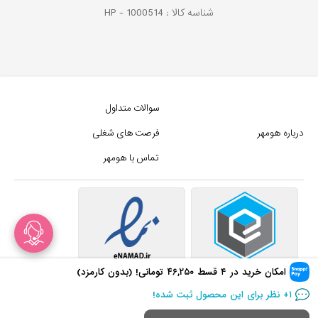
شناسه کالا :
1000514
HP -
سوالات متداول
درباره هومهر
فرصت های شغلی
تماس با هومهر
امکان خرید در ۴ قسط
۴۶,۲۵۰
تومانی! (بدون کارمزد)
در سبد خرید
۵۰
+ نفر!
۱
+ نظر برای این محصول ثبت شده!
در سبد خرید
۵۰
+ نفر!
کلیه حقوق این سایت متعلق به