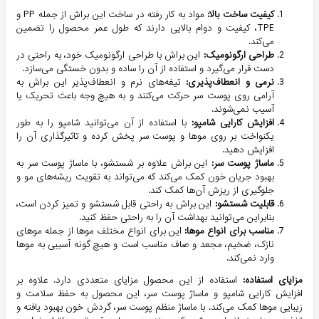
کیفیت ساخت بالا:
مواد به کار رفته در ساخت این براش از جمله PP و
TPE، کیفیت و دوام بالایی دارند که طول عمر محصول را تضمین
می‌کند.
طراحی ارگونومیک:
این براش با طراحی ارگونومیک خود، به راحتی در
دست قرار می‌گیرد و استفاده از آن را ساده و بدون خستگی می‌سازد.
نرمی و انعطاف‌پذیری:
تیغه‌های نرم و انعطاف‌پذیر این براش به
آرامی روی پوست سر حرکت می‌کنند و به هیچ وجه باعث تحریک یا
آسیب نمی‌شوند.
افزایش کارایی شامپو:
با استفاده از آن می‌توانید شامپو را به طور
یکنواخت بر روی موها و پوست سر پخش کرده و تاثیرگذاری آن را
افزایش دهید.
ماساژ پوست سر:
این براش علاوه بر شستشو، با ماساژ پوست سر به
بهبود جریان خون کمک می‌کند که می‌تواند به تقویت ریشه‌های مو و
جلوگیری از ریزش آن‌ها کمک کند.
قابلیت شستشو:
این براش به راحتی قابل شستشو و تمیز کردن است،
بنابراین می‌توانید بهداشت آن را به راحتی حفظ کنید.
مناسب برای انواع موها:
این برای انواع مختلف موها از جمله موهای
نازک، ضخیم، مجعد و صاف مناسب است و هیچ گونه آسیبی به موها
وارد نمی‌کند.
مزایای استفاده:
استفاده از این محصول مزایای متعددی دارد. علاوه بر
افزایش کارایی شامپو و ماساژ پوست سر، این محصول به حفظ سلامت و
زیبایی موها کمک می‌کند. با ماساژ منظم پوست سر، گردش خون بهبود یافته و