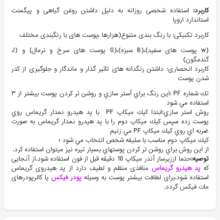
کاربرد:
استفاده شخصی روزانه به دلیل داشتن روغن گیاهی و پیگمنت
استاندارد اروپا
کاربرد تکنیکی: با رنگ بندی متنوع(هزارها ،پوست های با رنگبندی مختلف
(w پوست های سفید)،(B سبزه)،(G پوست های سرخ و نرمال) و (J
گندمگون)
کاربرد انحصاری: داشتن رنگدانه های تاثیر گذار و ماندگار و جلوگیری از کدر
شدن پوست
تك شماره PF :اين رنگ براي آستر سازي و روشن تر كردن پوست بيشتر از ٣
استفاده مي شود
روش استر سازي:ابتدا كيك ميكاپ PF با پد هيدرو نمدار گريماس روي
پوست زده سپس كيك ميكاپ دوم را با پد هيدرو نمدار گريماس به صورت
ضربه اي روي كيك ميكاپ PF مي زنيم
كيك ميكاپ دوم مناسب با سليقه شخص انتخاب مي شود ؛
از اين روش براي روشن تر كردن پوستهاي بسيار تيره نيز ميتوان استفاده كرد.
توصیه:
حتما اززیرساز آندر میکاپ 10 دقیقه قبل از فون استفاده شود.از آنجایی
که
پد هیدرو گریماس
منافذی منظم و لطیف دارد از پد هیدروی گریماس
استفاده شود.برای لطافت بیشتر پوست به وسیله
پودر فیکس
یا کالرپودرهای
مات فیکس گردد.