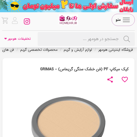
منو
تخفیفات هومهر ❤
/
/
/
فروشگاه اینترنتی هومهر
لوازم آرایش و گریم
محصولات تخصصی گریم
فن های خ
کیک میکاپ PF (فن خشک سنگی گریماس) - GRIMAS