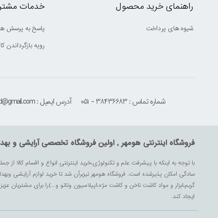
راهنمای خرید محصول
خدمات مشتری
شیوه های پرداخت
پاسخ به پرسش ها
رویه بازگرداندن کال
شماره تماس : ۳۸۴۳۶۶۸۳ - ۰۵۱
آدرس ایمیل : houmehrmsd@gmail.com
فروشگاه اینترنتی هومهر , اولین فروشگاه تخصصی آرایشی و بهد
با توجه به اینکه با پیشرفت علم و تکنولوژی،خرید اینترنتی انواع و اقسام کالا از جمل
سادگی امکان پذیرشده است. فروشگاه هومهر نیزبرآن شد تا خرید لوازم آرایشی وبه
گریم،ابزار و مواد کاشت ناخن و کاشت مژه،اپیلاسیون وتاتو و...)را برای مشتریان ع
ایجاد کند.