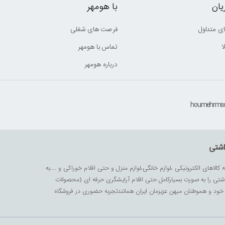
ان
با هومهر
ی متداول
فرصت های شغلی
ا
تماس با هومهر
درباره هومهر
اشتی
ه کالاهای الکترونیکی ،لوازم خانگی،لوازم منزل و حتی اقلام خوراکی و ....به
داشتی را به صورت بسیارکامل حتی اقلام آرایشگری حرفه ای (محصولات
زیز خود و هموطنان میهن عزیزمان ایران همانندتجربه حضوری در فروشگاه