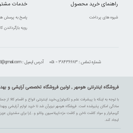
راهنمای خرید محصول
خدمات مشتری
شیوه های پرداخت
پاسخ به پرسش ها
رویه بازگرداندن کال
شماره تماس : ۳۸۴۳۶۶۸۳ - ۰۵۱
آدرس ایمیل : houmehrmsd@gmail.com
فروشگاه اینترنتی هومهر , اولین فروشگاه تخصصی آرایشی و بهد
با توجه به اینکه با پیشرفت علم و تکنولوژی،خرید اینترنتی انواع و اقسام کالا از جمل
سادگی امکان پذیرشده است. فروشگاه هومهر نیزبرآن شد تا خرید لوازم آرایشی وبه
گریم،ابزار و مواد کاشت ناخن و کاشت مژه،اپیلاسیون وتاتو و...)را برای مشتریان ع
ایجاد کند.