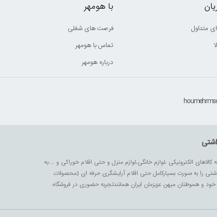
ان
با هومهر
ی متداول
فرصت های شغلی
ا
تماس با هومهر
درباره هومهر
اشتی
ه کالاهای الکترونیکی ،لوازم خانگی،لوازم منزل و حتی اقلام خوراکی و ....به
داشتی را به صورت بسیارکامل حتی اقلام آرایشگری حرفه ای (محصولات
زیز خود و هموطنان میهن عزیزمان ایران همانندتجربه حضوری در فروشگاه