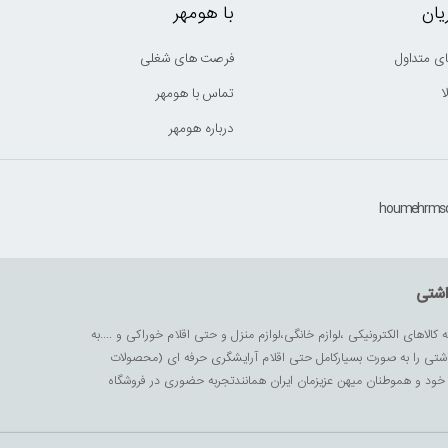
ان
با هومهر
ی متداول
فرصت های شغلی
ا
تماس با هومهر
درباره هومهر
اشتی
ه کالاهای الکترونیکی ،لوازم خانگی،لوازم منزل و حتی اقلام خوراکی و ....به
داشتی را به صورت بسیارکامل حتی اقلام آرایشگری حرفه ای (محصولات
زیز خود و هموطنان میهن عزیزمان ایران همانندتجربه حضوری در فروشگاه