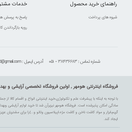
راهنمای خرید محصول
خدمات مشتری
شیوه های پرداخت
پاسخ به پرسش ها
رویه بازگرداندن کال
شماره تماس : ۳۸۴۳۶۶۸۳ - ۰۵۱
آدرس ایمیل : houmehrmsd@gmail.com
فروشگاه اینترنتی هومهر , اولین فروشگاه تخصصی آرایشی و بهد
با توجه به اینکه با پیشرفت علم و تکنولوژی،خرید اینترنتی انواع و اقسام کالا از جمل
سادگی امکان پذیرشده است. فروشگاه هومهر نیزبرآن شد تا خرید لوازم آرایشی وبه
گریم،ابزار و مواد کاشت ناخن و کاشت مژه،اپیلاسیون وتاتو و...)را برای مشتریان ع
ایجاد کند.