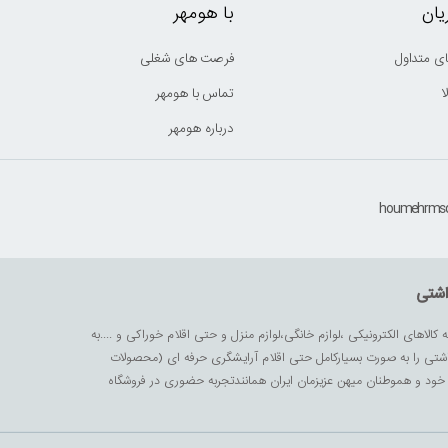
ان
با هومهر
ی متداول
فرصت های شغلی
ا
تماس با هومهر
درباره هومهر
اشتی
ه کالاهای الکترونیکی ،لوازم خانگی،لوازم منزل و حتی اقلام خوراکی و ....به
داشتی را به صورت بسیارکامل حتی اقلام آرایشگری حرفه ای (محصولات
زیز خود و هموطنان میهن عزیزمان ایران همانندتجربه حضوری در فروشگاه