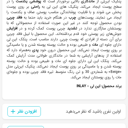
پنکیک این‌لی از
ماندگاری
بالایی برخوردار است که
پوششی
یکدست
را در
سطح پوست ایجاد می‌کند. پنکیک های این لِی به
راحتی
بر روی پوست
پخش می شوند و با قابلیت پوشانندگی مناسب پوستی صاف و یکدست را
ایجاد می نمایند. پوست‌های
چرب
در هنگام خرید باید حتما به
فاقد
چربی
بودن محصول توجه کنند در غیر این صورت استفاده از محصولاتی که با
پوستشان سازگاری ندارد در
تشدید
چربی پوست کمک کرده و در
افزایش
جوش‌های زیر پوستی خود قدم برداشته‌اند. این محصول با لیبل فاقد چربی
برای آن دسته از افرادی که پوست چربی دارند مناسب است. پنکک این لِی
دارای جلوه ای
مات
و طبیعی بوده و حالت پوسته پوسته شدن و یا ماسیدگی
بر روی پوست ایجاد نمی‌کند. این محصول درون خود
پدی
به‌همراه دارد که
استفاده از پدهای آرایشی به شما در ماندگاری طولانی مدت آرایش کمک
می‌کند. پنکک این لِی دارای جلوه ای مات و طبیعی بوده و حالت پوسته
پوسته شدن و یا ماسیدگی بر روی پوست ایجاد نمی‌کند. پنکیک این‌لی مدل
«Beige» به شماره‌ی 30 و تن رنگ متوسط تیره فاقد چربی بوده و جلوه‌ای
مات را روی پوستتان ایجاد می‌کند.
برند محصول:
این لی
-
INLAY
اولین نفری باشید که نظر می‌دهید
افزودن نظر