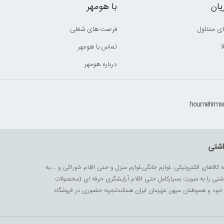
ان
با هومهر
ی متداول
فرصت های شغلی
ا
تماس با هومهر
درباره هومهر
اشتی
ه کالاهای الکترونیکی ،لوازم خانگی،لوازم منزل و حتی اقلام خوراکی و ....به
داشتی را به صورت بسیارکامل حتی اقلام آرایشگری حرفه ای (محصولات
زیز خود و هموطنان میهن عزیزمان ایران همانندتجربه حضوری در فروشگاه