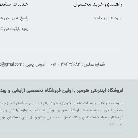
راهنمای خرید محصول
خدمات مشتری
شیوه های پرداخت
پاسخ به پرسش ها
رویه بازگرداندن کال
شماره تماس : ۳۸۴۳۶۶۸۳ - ۰۵۱
آدرس ایمیل : houmehrmsd@gmail.com
فروشگاه اینترنتی هومهر , اولین فروشگاه تخصصی آرایشی و بهد
با توجه به اینکه با پیشرفت علم و تکنولوژی،خرید اینترنتی انواع و اقسام کالا از جمل
سادگی امکان پذیرشده است. فروشگاه هومهر نیزبرآن شد تا خرید لوازم آرایشی وبه
گریم،ابزار و مواد کاشت ناخن و کاشت مژه،اپیلاسیون وتاتو و...)را برای مشتریان ع
ایجاد کند.