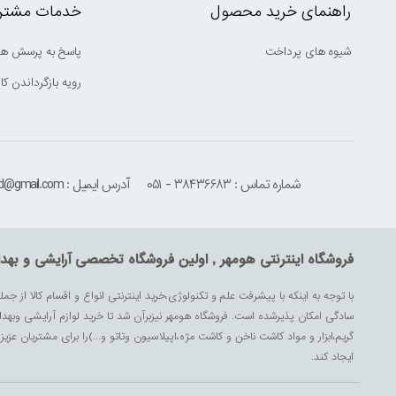
راهنمای خرید محصول
خدمات مشتری
شیوه های پرداخت
پاسخ به پرسش ها
رویه بازگرداندن کال
شماره تماس : ۳۸۴۳۶۶۸۳ - ۰۵۱
آدرس ایمیل : houmehrmsd@gmail.com
فروشگاه اینترنتی هومهر , اولین فروشگاه تخصصی آرایشی و بهد
با توجه به اینکه با پیشرفت علم و تکنولوژی،خرید اینترنتی انواع و اقسام کالا از جمل
سادگی امکان پذیرشده است. فروشگاه هومهر نیزبرآن شد تا خرید لوازم آرایشی وبه
گریم،ابزار و مواد کاشت ناخن و کاشت مژه،اپیلاسیون وتاتو و...)را برای مشتریان ع
ایجاد کند.