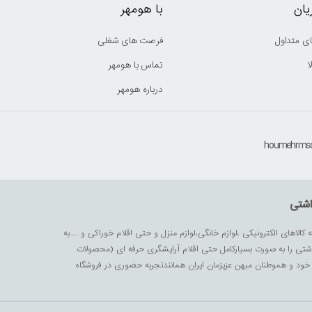
ان
با هومهر
ی متداول
فرصت های شغلی
ا
تماس با هومهر
درباره هومهر
اشتی
ه کالاهای الکترونیکی ،لوازم خانگی،لوازم منزل و حتی اقلام خوراکی و ....به
داشتی را به صورت بسیارکامل حتی اقلام آرایشگری حرفه ای (محصولات
زیز خود و هموطنان میهن عزیزمان ایران همانندتجربه حضوری در فروشگاه